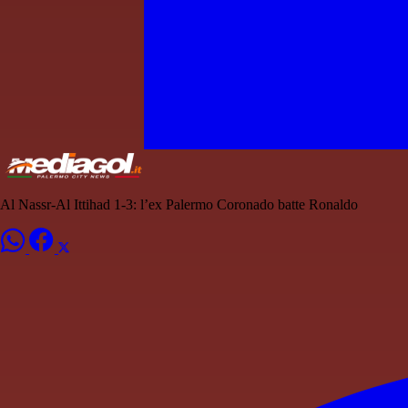
Al Nassr-Al Ittihad 1-3: l’ex Palermo Coronado batte Ronaldo