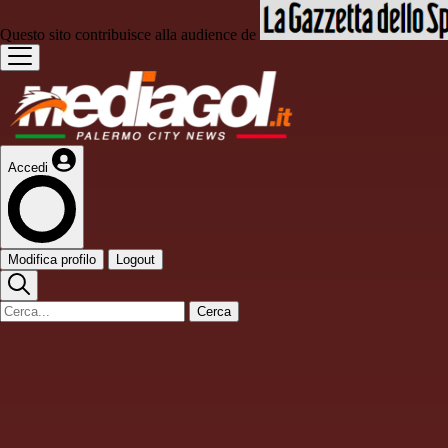
Questo sito contribuisce alla audience de
Accedi
Modifica profilo
Logout
Cerca