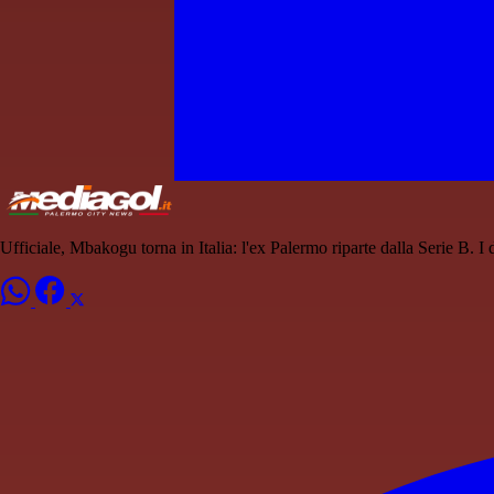
Ufficiale, Mbakogu torna in Italia: l'ex Palermo riparte dalla Serie B. I d