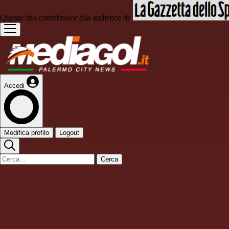
Questo sito contribuisce alla audience de
Accedi
Modifica profilo
Logout
Cerca