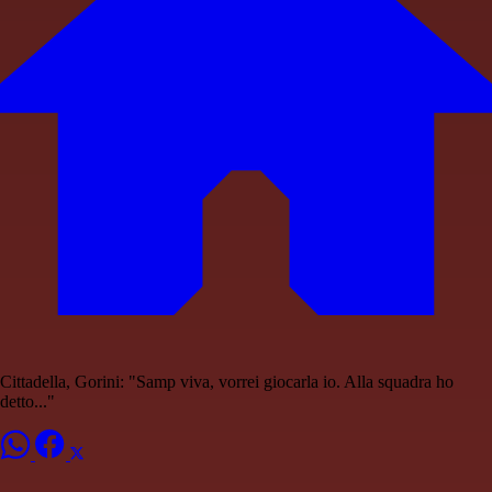
Cittadella, Gorini: "Samp viva, vorrei giocarla io. Alla squadra ho
detto..."