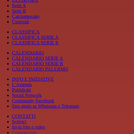
ULTIM'ORA
Serie A
Serie B
Calciomercato
Curiosità
CLASSIFICA
CLASSIFICA SERIE A
CLASSIFICA SERIE B
CALENDARIO
CALENDARIO SERIE A
CALENDARIO SERIE B
CALENDARIO PALERMO
INFO E INIZIATIVE
L'Azienda
Pubblicità
Social Network
Community Facebook
Sms gratis su Whatsapp e Telegram
CONTATTI
Scrivici
Invia foto e video
Commerciale