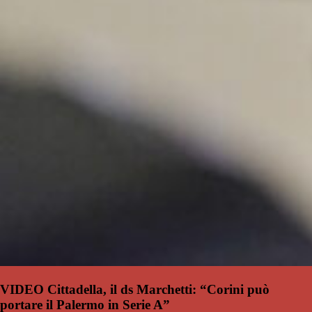
VIDEO Cittadella, il ds Marchetti: “Corini può
portare il Palermo in Serie A”