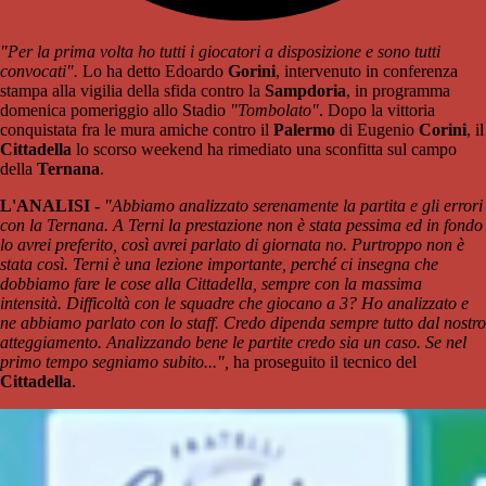
"Per la prima volta ho tutti i giocatori a disposizione e sono tutti
convocati".
Lo ha detto Edoardo
Gorini
, intervenuto in conferenza
stampa alla vigilia della sfida contro la
Sampdoria
, in programma
domenica pomeriggio allo Stadio
"Tombolato"
. Dopo la vittoria
conquistata fra le mura amiche contro il
Palermo
di Eugenio
Corini
, il
Cittadella
lo scorso weekend ha rimediato una sconfitta sul campo
della
Ternana
.
L'ANALISI -
"Abbiamo analizzato serenamente la partita e gli errori
con la Ternana. A Terni la prestazione non è stata pessima ed in fondo
lo avrei preferito, così avrei parlato di giornata no. Purtroppo non è
stata così. Terni è una lezione importante, perché ci insegna che
dobbiamo fare le cose alla Cittadella, sempre con la massima
intensità. Difficoltà con le squadre che giocano a 3? Ho analizzato e
ne abbiamo parlato con lo staff. Credo dipenda sempre tutto dal nostro
atteggiamento. Analizzando bene le partite credo sia un caso. Se nel
primo tempo segniamo subito...",
ha proseguito il tecnico del
Cittadella
.