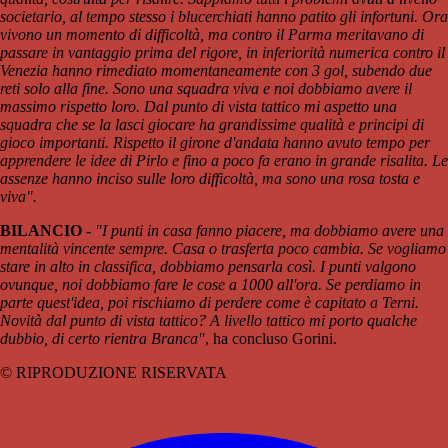
societario, al tempo stesso i blucerchiati hanno patito gli infortuni. Ora
vivono un momento di difficoltà, ma contro il Parma meritavano di
passare in vantaggio prima del rigore, in inferiorità numerica contro il
Venezia hanno rimediato momentaneamente con 3 gol, subendo due
reti solo alla fine. Sono una squadra viva e noi dobbiamo avere il
massimo rispetto loro. Dal punto di vista tattico mi aspetto una
squadra che se la lasci giocare ha grandissime qualità e principi di
gioco importanti. Rispetto il girone d'andata hanno avuto tempo per
apprendere le idee di Pirlo e fino a poco fa erano in grande risalita. Le
assenze hanno inciso sulle loro difficoltà, ma sono una rosa tosta e
viva".
BILANCIO -
"I punti in casa fanno piacere, ma dobbiamo avere una
mentalità vincente sempre. Casa o trasferta poco cambia. Se vogliamo
stare in alto in classifica, dobbiamo pensarla così. I punti valgono
ovunque, noi dobbiamo fare le cose a 1000 all'ora. Se perdiamo in
parte quest'idea, poi rischiamo di perdere come è capitato a Terni.
Novità dal punto di vista tattico? A livello tattico mi porto qualche
dubbio, di certo rientra Branca"
, ha concluso Gorini.
© RIPRODUZIONE RISERVATA