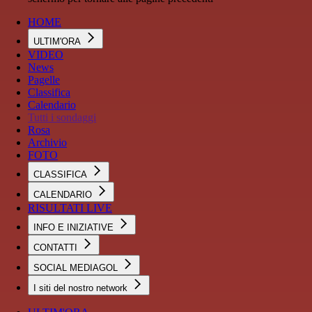
HOME
ULTIM'ORA
VIDEO
News
Pagelle
Classifica
Calendario
Tutti i sondaggi
Rosa
Archivio
FOTO
CLASSIFICA
CALENDARIO
RISULTATI LIVE
INFO E INIZIATIVE
CONTATTI
SOCIAL MEDIAGOL
I siti del nostro network