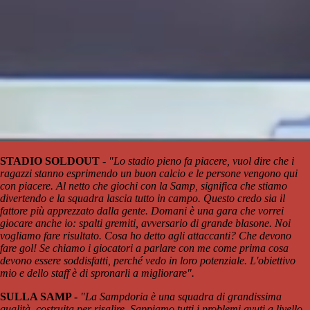
STADIO SOLDOUT -
"Lo stadio pieno fa piacere, vuol dire che i
ragazzi stanno esprimendo un buon calcio e le persone vengono qui
con piacere. Al netto che giochi con la Samp, significa che stiamo
divertendo e la squadra lascia tutto in campo. Questo credo sia il
fattore più apprezzato dalla gente. Domani è una gara che vorrei
giocare anche io: spalti gremiti, avversario di grande blasone. Noi
vogliamo fare risultato. Cosa ho detto agli attaccanti? Che devono
fare gol! Se chiamo i giocatori a parlare con me come prima cosa
devono essere soddisfatti, perché vedo in loro potenziale. L'obiettivo
mio e dello staff è di spronarli a migliorare".
SULLA SAMP -
"La Sampdoria è una squadra di grandissima
qualità, costruita per risalire. Sappiamo tutti i problemi avuti a livello