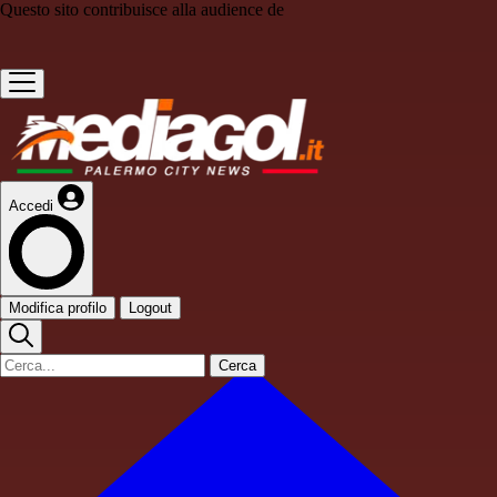
Questo sito contribuisce alla audience de
Accedi
Modifica profilo
Logout
Cerca