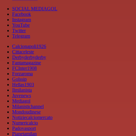
SOCIAL MEDIAGOL
Facebook
Instagram
YouTube
Twitter
Telegram
Calcionapoli1926
Cittaceleste
Derbyderbyderby
Fantamagazine
FCInter1908
Forzaroma
Golssip
Hellas1903
Ilmilanista
Juvenews
Mediagol
Milanistichannel
Mondoudinese
Notiziecalciomercato
Numericalcio
Padovasport
Pianetamilan