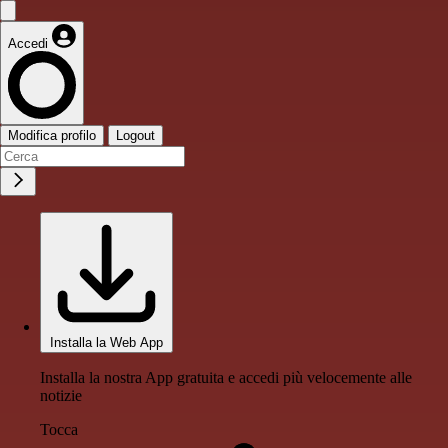
Accedi
Modifica profilo
Logout
Installa la Web App
Installa la nostra App gratuita e accedi più velocemente alle
notizie
Tocca