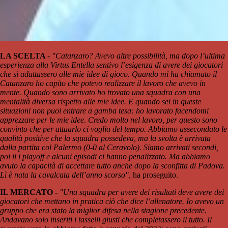
LA SCELTA -
"Catanzaro? Avevo altre possibilità, ma dopo l’ultima
esperienza alla Virtus Entella sentivo l’esigenza di avere dei giocatori
che si adattassero alle mie idee di gioco. Quando mi ha chiamato il
Catanzaro ho capito che potevo realizzare il lavoro che avevo in
mente. Quando sono arrivato ho trovato una squadra con una
mentalità diversa rispetto alle mie idee. E quando sei in queste
situazioni non puoi entrare a gamba tesa: ho lavorato facendomi
apprezzare per le mie idee. Credo molto nel lavoro, per questo sono
convinto che per attuarlo ci voglia del tempo. Abbiamo assecondato le
qualità positive che la squadra possedeva, ma la svolta è arrivata
dalla partita col Palermo (0-0 al Ceravolo). Siamo arrivati secondi,
poi il i playoff e alcuni episodi ci hanno penalizzato. Ma abbiamo
avuto la capacità di accettare tutto anche dopo la sconfitta di Padova.
Lì è nata la cavalcata dell’anno scorso",
ha proseguito.
IL MERCATO -
"Una squadra per avere dei risultati deve avere dei
giocatori che mettano in pratica ciò che dice l’allenatore. Io avevo un
gruppo che era stato la miglior difesa nella stagione precedente.
Andavano solo inseriti i tasselli giusti che completassero il tutto. Il