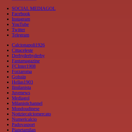
SOCIAL MEDIAGOL
Facebook
Instagram
YouTube
Twitter
Telegram
Calcionapoli1926
Cittaceleste
Derbyderbyderby
Fantamagazine
FCInter1908
Forzaroma
Golssip
Hellas1903
Ilmilanista
Juvenews
Mediagol
Milanistichannel
Mondoudinese
Notiziecalciomercato
Numericalcio
Padovasport
Pianetamilan