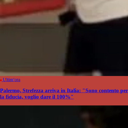
Ultim’ora
Palermo, Strefezza arriva in Italia: "Sono contento per
la fiducia, voglio dare il 100%"