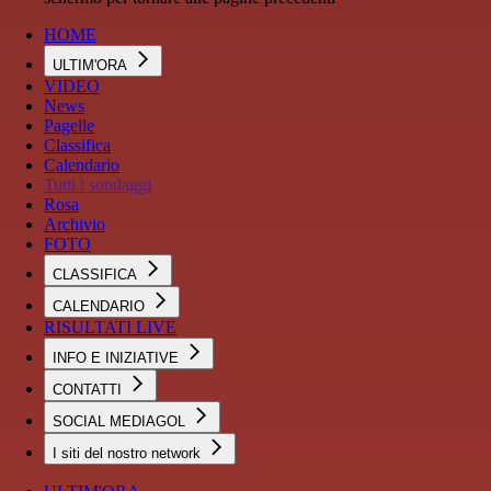
HOME
ULTIM'ORA
VIDEO
News
Pagelle
Classifica
Calendario
Tutti i sondaggi
Rosa
Archivio
FOTO
CLASSIFICA
CALENDARIO
RISULTATI LIVE
INFO E INIZIATIVE
CONTATTI
SOCIAL MEDIAGOL
I siti del nostro network