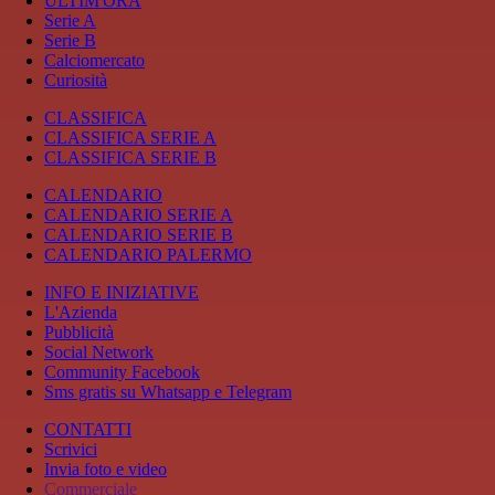
ULTIM'ORA
Serie A
Serie B
Calciomercato
Curiosità
CLASSIFICA
CLASSIFICA SERIE A
CLASSIFICA SERIE B
CALENDARIO
CALENDARIO SERIE A
CALENDARIO SERIE B
CALENDARIO PALERMO
INFO E INIZIATIVE
L'Azienda
Pubblicità
Social Network
Community Facebook
Sms gratis su Whatsapp e Telegram
CONTATTI
Scrivici
Invia foto e video
Commerciale