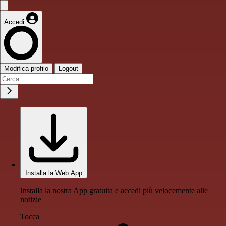
Accedi
Modifica profilo
Logout
Installa la Web App
Installa la nostra App gratuita e accedi più velocemente alle
notizie
Tocca