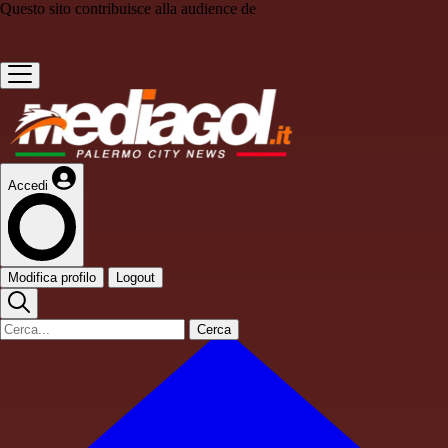
Questo sito contribuisce alla audience de
Accedi
Modifica profilo
Logout
Cerca