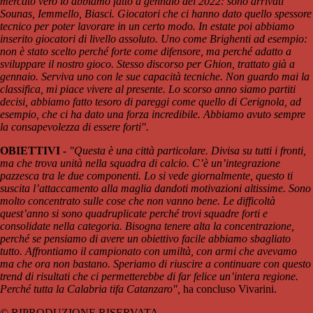
mercato vero lo abbiamo fatto a gennaio del 2022: sono arrivati
Sounas, Iemmello, Biasci. Giocatori che ci hanno dato quello spessore
tecnico per poter lavorare in un certo modo. In estate poi abbiamo
inserito giocatori di livello assoluto. Uno come Brighenti ad esempio:
non è stato scelto perché forte come difensore, ma perché adatto a
sviluppare il nostro gioco. Stesso discorso per Ghion, trattato già a
gennaio. Serviva uno con le sue capacità tecniche. Non guardo mai la
classifica, mi piace vivere al presente. Lo scorso anno siamo partiti
decisi, abbiamo fatto tesoro di pareggi come quello di Cerignola, ad
esempio, che ci ha dato una forza incredibile. Abbiamo avuto sempre
la consapevolezza di essere forti".
OBIETTIVI -
"Questa è una città particolare. Divisa su tutti i fronti,
ma che trova unità nella squadra di calcio. C’è un’integrazione
pazzesca tra le due componenti. Lo si vede giornalmente, questo ti
suscita l’attaccamento alla maglia dandoti motivazioni altissime. Sono
molto concentrato sulle cose che non vanno bene. Le difficoltà
quest’anno si sono quadruplicate perché trovi squadre forti e
consolidate nella categoria. Bisogna tenere alta la concentrazione,
perché se pensiamo di avere un obiettivo facile abbiamo sbagliato
tutto. Affrontiamo il campionato con umiltà, con armi che avevamo
ma che ora non bastano. Speriamo di riuscire a continuare con questo
trend di risultati che ci permetterebbe di far felice un’intera regione.
Perché tutta la Calabria tifa Catanzaro",
ha concluso Vivarini.
© RIPRODUZIONE RISERVATA