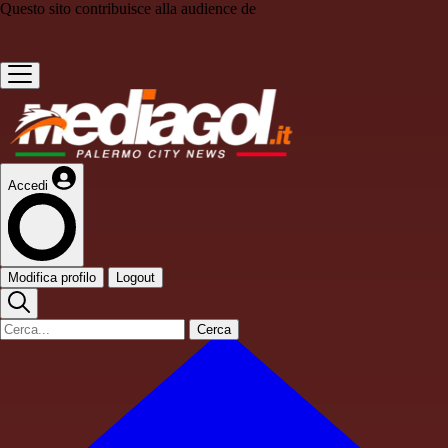
Questo sito contribuisce alla audience de
Accedi
Modifica profilo
Logout
Cerca