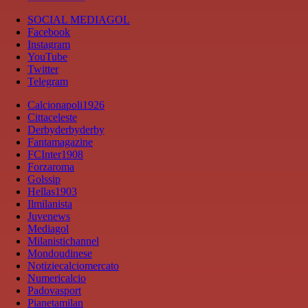
SOCIAL MEDIAGOL
Facebook
Instagram
YouTube
Twitter
Telegram
Calcionapoli1926
Cittaceleste
Derbyderbyderby
Fantamagazine
FCInter1908
Forzaroma
Golssip
Hellas1903
Ilmilanista
Juvenews
Mediagol
Milanistichannel
Mondoudinese
Notiziecalciomercato
Numericalcio
Padovasport
Pianetamilan