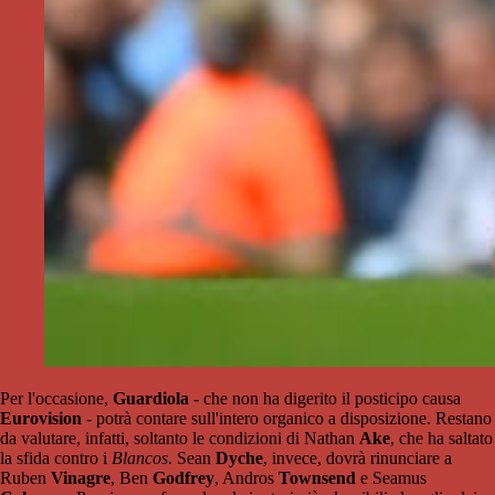
Per l'occasione,
Guardiola
- che non ha digerito il posticipo causa
Eurovision
- potrà contare sull'intero organico a disposizione. Restano
da valutare, infatti, soltanto le condizioni di Nathan
Ake
, che ha saltato
la sfida contro i
Blancos
. Sean
Dyche
, invece, dovrà rinunciare a
Ruben
Vinagre
, Ben
Godfrey
, Andros
Townsend
e Seamus