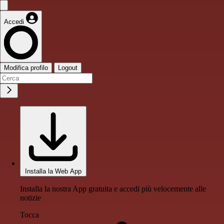
Accedi
Modifica profilo
Logout
Installa la Web App
Installa la nostra App gratuita e accedi più velocemente alle
notizie
Tocca