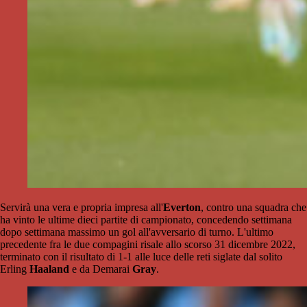
Servirà una vera e propria impresa all'
Everton
, contro una squadra che
ha vinto le ultime dieci partite di campionato, concedendo settimana
dopo settimana massimo un gol all'avversario di turno. L'ultimo
precedente fra le due compagini risale allo scorso 31 dicembre 2022,
terminato con il risultato di 1-1 alle luce delle reti siglate dal solito
Erling
Haaland
e da Demarai
Gray
.