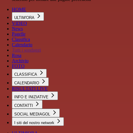
HOME
ULTIM'ORA
VIDEO
News
Pagelle
Classifica
Calendario
Tutti i sondaggi
Rosa
Archivio
FOTO
CLASSIFICA
CALENDARIO
RISULTATI LIVE
INFO E INIZIATIVE
CONTATTI
SOCIAL MEDIAGOL
I siti del nostro network