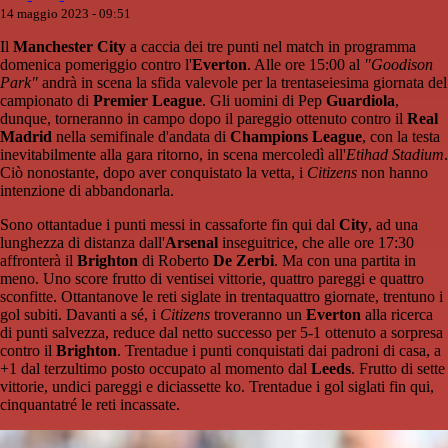
14 maggio 2023 - 09:51
Il
Manchester City
a caccia dei tre punti nel match in programma
domenica pomeriggio contro l'
Everton
. Alle ore 15:00 al
"Goodison
Park"
andrà in scena la sfida valevole per la trentaseiesima giornata del
campionato di
Premier League
. Gli uomini di Pep
Guardiola
,
dunque, torneranno in campo dopo il pareggio ottenuto contro il
Real
Madrid
nella semifinale d'andata di
Champions League
, con la testa
inevitabilmente alla gara ritorno, in scena mercoledì all'
Etihad Stadium
.
Ciò nonostante, dopo aver conquistato la vetta, i
Citizens
non hanno
intenzione di abbandonarla.
Sono ottantadue i punti messi in cassaforte fin qui dal
City
, ad una
lunghezza di distanza dall'
Arsenal
inseguitrice, che alle ore 17:30
affronterà il
Brighton
di Roberto
De Zerbi
. Ma con una partita in
meno. Uno score frutto di ventisei vittorie, quattro pareggi e quattro
sconfitte. Ottantanove le reti siglate in trentaquattro giornate, trentuno i
gol subiti. Davanti a sé, i
Citizens
troveranno un
Everton
alla ricerca
di punti salvezza, reduce dal netto successo per 5-1 ottenuto a sorpresa
contro il
Brighton
. Trentadue i punti conquistati dai padroni di casa, a
+1 dal terzultimo posto occupato al momento dal
Leeds
. Frutto di sette
vittorie, undici pareggi e diciassette ko. Trentadue i gol siglati fin qui,
cinquantatré le reti incassate.