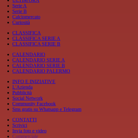
ULTIM'ORA
Serie A
Serie B
Calciomercato
Curiosità
CLASSIFICA
CLASSIFICA SERIE A
CLASSIFICA SERIE B
CALENDARIO
CALENDARIO SERIE A
CALENDARIO SERIE B
CALENDARIO PALERMO
INFO E INIZIATIVE
L'Azienda
Pubblicità
Social Network
Community Facebook
Sms gratis su Whatsapp e Telegram
CONTATTI
Scrivici
Invia foto e video
Commerciale