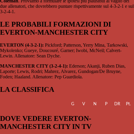
Coleman
. Proviamo a formulare le ipotesi più plausibili al vaglio dei
due allenatori, che dovrebbero puntare rispettivamente sul 4-3-2-1 e sul
3-2-4-1.
LE PROBABILI FORMAZIONI DI
EVERTON-MANCHESTER CITY
EVERTON (4-3-2-1):
Pickford; Patterson, Yerry Mina, Tarkowski,
Mykolenko; Gueye, Doucouré, Garner; Iwobi, McNeil; Calvert-
Lewin. Allenatore: Sean Dyche.
MANCHESTER CITY (3-2-4-1):
Ederson; Akanji, Ruben Dias,
Laporte; Lewis, Rodri; Mahrez, Alvarez, Gundogan/De Bruyne,
Foden; Haaland. Allenatore: Pep Guardiola.
LA CLASSIFICA
G
V
N
P
DR
Pt.
DOVE VEDERE EVERTON-
MANCHESTER CITY IN TV