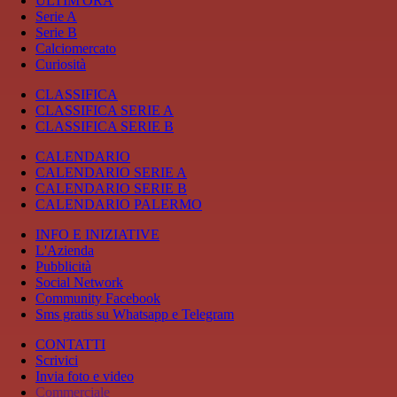
ULTIM'ORA
Serie A
Serie B
Calciomercato
Curiosità
CLASSIFICA
CLASSIFICA SERIE A
CLASSIFICA SERIE B
CALENDARIO
CALENDARIO SERIE A
CALENDARIO SERIE B
CALENDARIO PALERMO
INFO E INIZIATIVE
L'Azienda
Pubblicità
Social Network
Community Facebook
Sms gratis su Whatsapp e Telegram
CONTATTI
Scrivici
Invia foto e video
Commerciale