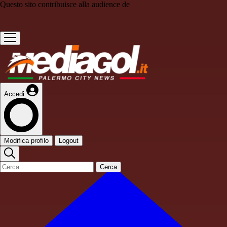
Questo sito contribuisce alla audience de
Accedi
Modifica profilo
Logout
Cerca