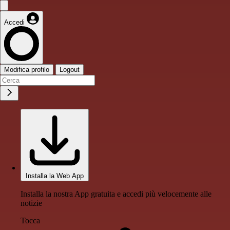
Accedi
Modifica profilo
Logout
Installa la Web App
Installa la nostra App gratuita e accedi più velocemente alle
notizie
Tocca