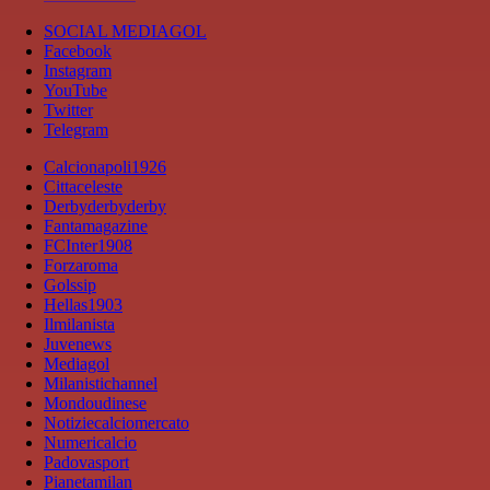
SOCIAL MEDIAGOL
Facebook
Instagram
YouTube
Twitter
Telegram
Calcionapoli1926
Cittaceleste
Derbyderbyderby
Fantamagazine
FCInter1908
Forzaroma
Golssip
Hellas1903
Ilmilanista
Juvenews
Mediagol
Milanistichannel
Mondoudinese
Notiziecalciomercato
Numericalcio
Padovasport
Pianetamilan