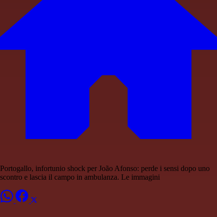
Portogallo, infortunio shock per João Afonso: perde i sensi dopo uno
scontro e lascia il campo in ambulanza. Le immagini