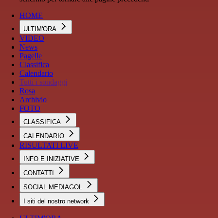
HOME
ULTIM'ORA
VIDEO
News
Pagelle
Classifica
Calendario
Tutti i sondaggi
Rosa
Archivio
FOTO
CLASSIFICA
CALENDARIO
RISULTATI LIVE
INFO E INIZIATIVE
CONTATTI
SOCIAL MEDIAGOL
I siti del nostro network