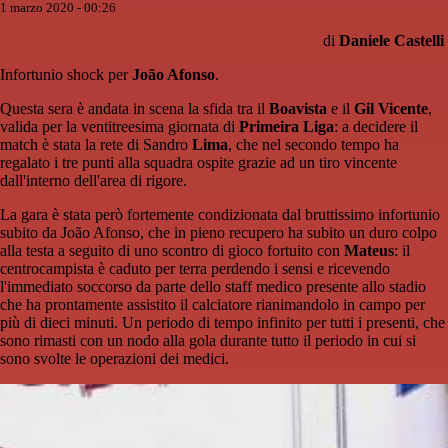
1 marzo 2020 - 00:26
di
Daniele Castelli
Infortunio shock per
João Afonso
.
Questa sera è andata in scena la sfida tra il
Boavista
e il
Gil Vicente
,
valida per la ventitreesima giornata di
Primeira Liga
: a decidere il
match è stata la rete di Sandro
Lima
, che nel secondo tempo ha
regalato i tre punti alla squadra ospite grazie ad un tiro vincente
dall'interno dell'area di rigore.
La gara è stata però fortemente condizionata dal bruttissimo infortunio
subito da João Afonso, che in pieno recupero ha subito un duro colpo
alla testa a seguito di uno scontro di gioco fortuito con
Mateus
: il
centrocampista è caduto per terra perdendo i sensi e ricevendo
l'immediato soccorso da parte dello staff medico presente allo stadio
che ha prontamente assistito il calciatore rianimandolo in campo per
più di dieci minuti. Un periodo di tempo infinito per tutti i presenti, che
sono rimasti con un nodo alla gola durante tutto il periodo in cui si
sono svolte le operazioni dei medici.