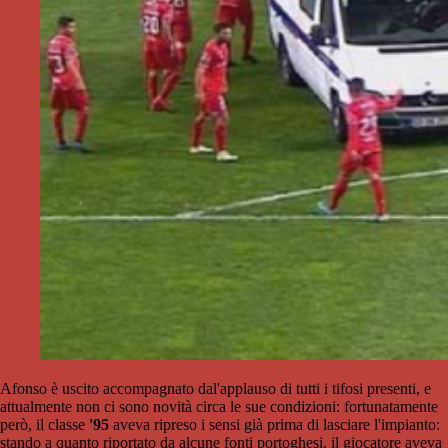
Afonso è uscito accompagnato dal'applauso di tutti i tifosi presenti, e
attualmente non ci sono novità circa le sue condizioni: fortunatamente
però, il classe
'95
aveva ripreso i sensi già prima di lasciare l'impianto:
stando a quanto riportato da alcune fonti portoghesi, il giocatore aveva