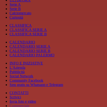
ULTIM'ORA
Serie A
Serie B
Calciomercato
Curiosità
CLASSIFICA
CLASSIFICA SERIE A
CLASSIFICA SERIE B
CALENDARIO
CALENDARIO SERIE A
CALENDARIO SERIE B
CALENDARIO PALERMO
INFO E INIZIATIVE
L'Azienda
Pubblicità
Social Network
Community Facebook
Sms gratis su Whatsapp e Telegram
CONTATTI
Scrivici
Invia foto e video
Commerciale