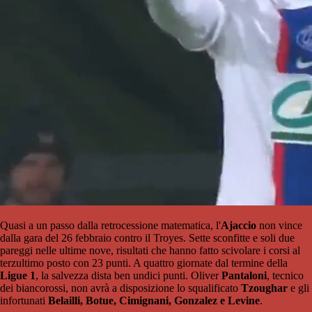
Quasi a un passo dalla retrocessione matematica, l'
Ajaccio
non vince
dalla gara del 26 febbraio contro il Troyes. Sette sconfitte e soli due
pareggi nelle ultime nove, risultati che hanno fatto scivolare i corsi al
terzultimo posto con 23 punti. A quattro giornate dal termine della
Ligue 1
, la salvezza dista ben undici punti. Oliver
Pantaloni
, tecnico
dei biancorossi, non avrà a disposizione lo squalificato
Tzoughar
e gli
infortunati
Belailli, Botue, Cimignani, Gonzalez e Levine
.