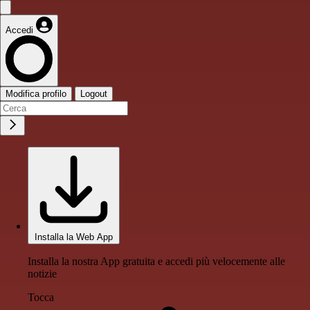
Accedi
Modifica profilo
Logout
Installa la Web App
Installa la nostra App gratuita e accedi più velocemente alle
notizie
Tocca