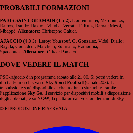
PROBABILI FORMAZIONI
PARIS SAINT GERMAIN (3-5-2):
Donnarumma; Marquinhos,
Ramos, Danilo; Hakimi, Vitinha, Verratti, F. Ruiz, Bernat; Messi,
Mbappé.
Allenatore:
Christophe Galtier.
AJACCIO (4-3-3):
Leroy; Youssouf, O. Gonzalez, Vidal, Diallo;
Bayala, Coutadeur, Marchetti; Soumano, Hamouma,
Spadanuda.
Allenatore:
Olivier Pantaloni.
DOVE VEDERE IL MATCH
PSG-Ajaccio è in programma sabato alle 21:00. Si potrà vedere in
diretta tv in esclusiva su
Sky Sport Football
(canale 203). La
trasmissione sarà disponibile anche in diretta streaming tramite
l’applicazione
Sky Go
, il servizio per dispositivi mobili a disposizione
degli abbonati, e su
NOW
, la piattaforma live e on demand di Sky.
© RIPRODUZIONE RISERVATA