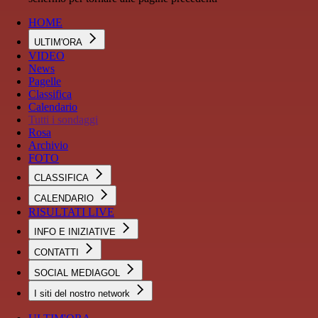
HOME
ULTIM'ORA
VIDEO
News
Pagelle
Classifica
Calendario
Tutti i sondaggi
Rosa
Archivio
FOTO
CLASSIFICA
CALENDARIO
RISULTATI LIVE
INFO E INIZIATIVE
CONTATTI
SOCIAL MEDIAGOL
I siti del nostro network