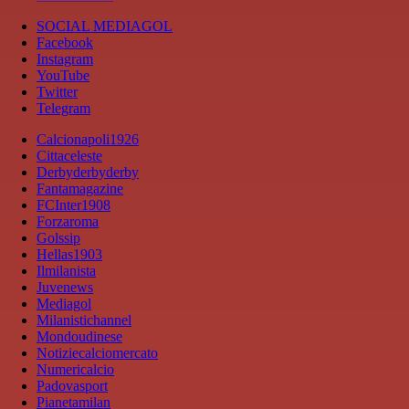
SOCIAL MEDIAGOL
Facebook
Instagram
YouTube
Twitter
Telegram
Calcionapoli1926
Cittaceleste
Derbyderbyderby
Fantamagazine
FCInter1908
Forzaroma
Golssip
Hellas1903
Ilmilanista
Juvenews
Mediagol
Milanistichannel
Mondoudinese
Notiziecalciomercato
Numericalcio
Padovasport
Pianetamilan