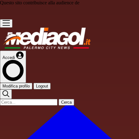
Questo sito contribuisce alla audience de
Accedi
Modifica profilo
Logout
Cerca