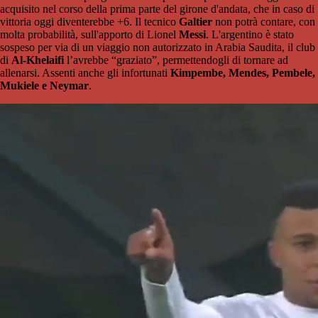
acquisito nel corso della prima parte del girone d'andata, che in caso di
vittoria oggi diventerebbe +6. Il tecnico
Galtier
non potrà contare, con
molta probabilità, sull'apporto di Lionel
Messi
. L'argentino è stato
sospeso per via di un viaggio non autorizzato in Arabia Saudita, il club
di
Al-Khelaifi
l’avrebbe “graziato”, permettendogli di tornare ad
allenarsi. Assenti anche gli infortunati
Kimpembe, Mendes, Pembele,
Mukiele e Neymar
.