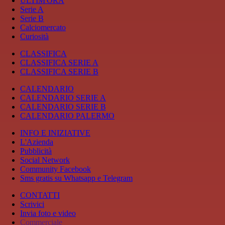
ULTIM'ORA
Serie A
Serie B
Calciomercato
Curiosità
CLASSIFICA
CLASSIFICA SERIE A
CLASSIFICA SERIE B
CALENDARIO
CALENDARIO SERIE A
CALENDARIO SERIE B
CALENDARIO PALERMO
INFO E INIZIATIVE
L'Azienda
Pubblicità
Social Network
Community Facebook
Sms gratis su Whatsapp e Telegram
CONTATTI
Scrivici
Invia foto e video
Commerciale