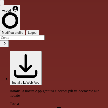
Accedi
Modifica profilo
Logout
Installa la Web App
Installa la nostra App gratuita e accedi più velocemente alle
notizie
Tocca