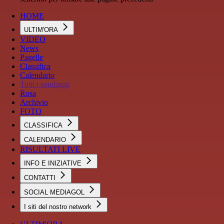
HOME
ULTIM'ORA
VIDEO
News
Pagelle
Classifica
Calendario
Tutti i sondaggi
Rosa
Archivio
FOTO
CLASSIFICA
CALENDARIO
RISULTATI LIVE
INFO E INIZIATIVE
CONTATTI
SOCIAL MEDIAGOL
I siti del nostro network