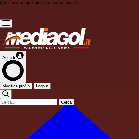
Questo sito contribuisce alla audience de
Accedi
Modifica profilo
Logout
Cerca