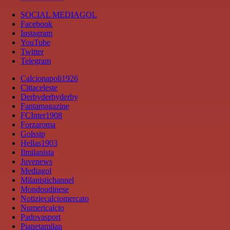
SOCIAL MEDIAGOL
Facebook
Instagram
YouTube
Twitter
Telegram
Calcionapoli1926
Cittaceleste
Derbyderbyderby
Fantamagazine
FCInter1908
Forzaroma
Golssip
Hellas1903
Ilmilanista
Juvenews
Mediagol
Milanistichannel
Mondoudinese
Notiziecalciomercato
Numericalcio
Padovasport
Pianetamilan