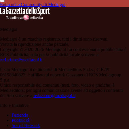
Entra nella Community di Mediagol
Mediagol
Mediagol è un marchio registrato, tutti i diritti sono riservati.
Vietata la riproduzione anche parziale.
Copyright © 2020-2026 Mediagol.it La concessionaria pubblicitaria è
RCS Pubblicità; solo per la pubblicità locale scrivere a
redazione@mediagol.it
Il sito Mediagol.it di titolarità di Mediaeditors S.r.l.s., C.F./PI
06198340827, è affiliato al network Gazzanet di RCS Mediagroup
S.p.a..
Unico responsabile dei contenuti (testi, foto, video e grafiche) è
Mediaeditors; per ogni comunicazione avente ad oggetto i contenuti
del Sito scrivere a
redazione@mediagol.it
Info e Iniziative
l’azienda
Pubblicità
Social Network