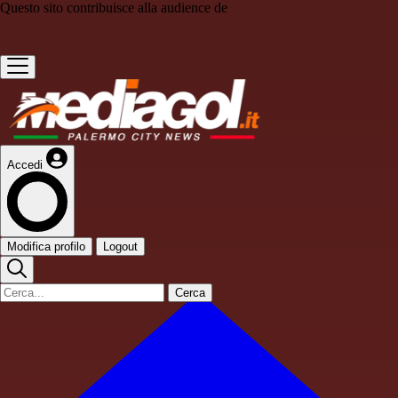
Questo sito contribuisce alla audience de
Accedi
Modifica profilo
Logout
Cerca