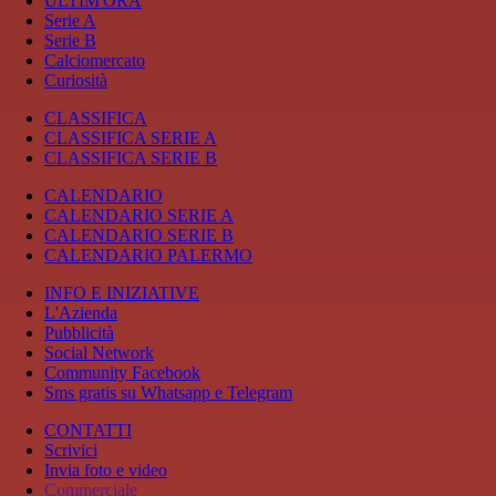
ULTIM'ORA
Serie A
Serie B
Calciomercato
Curiosità
CLASSIFICA
CLASSIFICA SERIE A
CLASSIFICA SERIE B
CALENDARIO
CALENDARIO SERIE A
CALENDARIO SERIE B
CALENDARIO PALERMO
INFO E INIZIATIVE
L'Azienda
Pubblicità
Social Network
Community Facebook
Sms gratis su Whatsapp e Telegram
CONTATTI
Scrivici
Invia foto e video
Commerciale