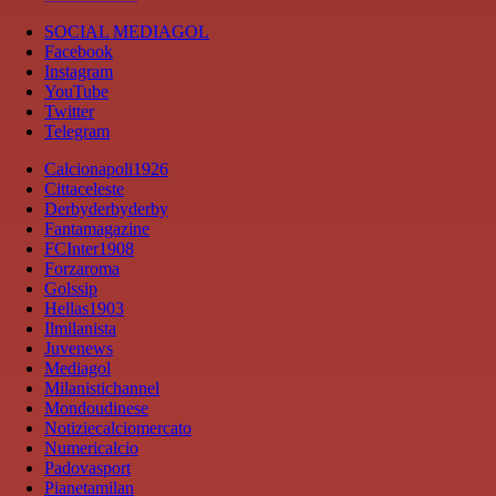
SOCIAL MEDIAGOL
Facebook
Instagram
YouTube
Twitter
Telegram
Calcionapoli1926
Cittaceleste
Derbyderbyderby
Fantamagazine
FCInter1908
Forzaroma
Golssip
Hellas1903
Ilmilanista
Juvenews
Mediagol
Milanistichannel
Mondoudinese
Notiziecalciomercato
Numericalcio
Padovasport
Pianetamilan