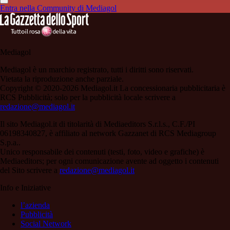
Entra nella Community di Mediagol
Mediagol
Mediagol è un marchio registrato, tutti i diritti sono riservati.
Vietata la riproduzione anche parziale.
Copyright © 2020-2026 Mediagol.it La concessionaria pubblicitaria è
RCS Pubblicità; solo per la pubblicità locale scrivere a
redazione@mediagol.it
Il sito Mediagol.it di titolarità di Mediaeditors S.r.l.s., C.F./PI
06198340827, è affiliato al network Gazzanet di RCS Mediagroup
S.p.a..
Unico responsabile dei contenuti (testi, foto, video e grafiche) è
Mediaeditors; per ogni comunicazione avente ad oggetto i contenuti
del Sito scrivere a
redazione@mediagol.it
Info e Iniziative
l’azienda
Pubblicità
Social Network