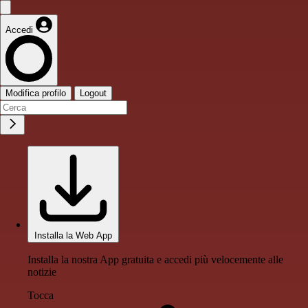
Accedi
Modifica profilo
Logout
Installa la Web App
Installa la nostra App gratuita e accedi più velocemente alle
notizie
Tocca