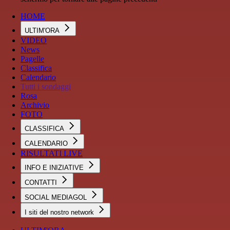
HOME
ULTIM'ORA
VIDEO
News
Pagelle
Classifica
Calendario
Tutti i sondaggi
Rosa
Archivio
FOTO
CLASSIFICA
CALENDARIO
RISULTATI LIVE
INFO E INIZIATIVE
CONTATTI
SOCIAL MEDIAGOL
I siti del nostro network