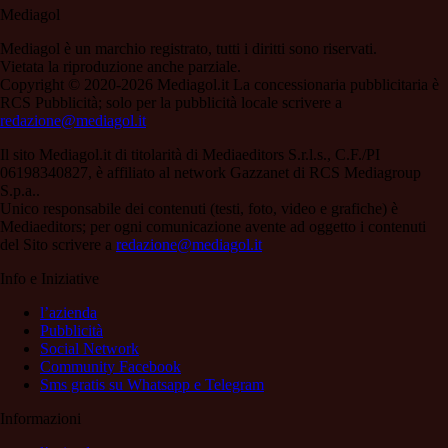
Mediagol
Mediagol è un marchio registrato, tutti i diritti sono riservati.
Vietata la riproduzione anche parziale.
Copyright © 2020-2026 Mediagol.it La concessionaria pubblicitaria è
RCS Pubblicità; solo per la pubblicità locale scrivere a
redazione@mediagol.it
Il sito Mediagol.it di titolarità di Mediaeditors S.r.l.s., C.F./PI
06198340827, è affiliato al network Gazzanet di RCS Mediagroup
S.p.a..
Unico responsabile dei contenuti (testi, foto, video e grafiche) è
Mediaeditors; per ogni comunicazione avente ad oggetto i contenuti
del Sito scrivere a
redazione@mediagol.it
Info e Iniziative
l’azienda
Pubblicità
Social Network
Community Facebook
Sms gratis su Whatsapp e Telegram
Informazioni