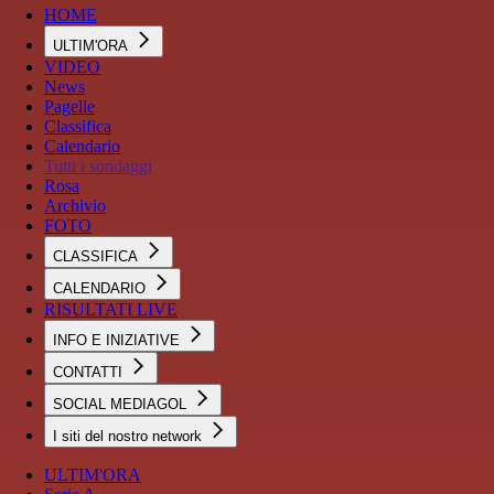
HOME
ULTIM'ORA
VIDEO
News
Pagelle
Classifica
Calendario
Tutti i sondaggi
Rosa
Archivio
FOTO
CLASSIFICA
CALENDARIO
RISULTATI LIVE
INFO E INIZIATIVE
CONTATTI
SOCIAL MEDIAGOL
I siti del nostro network
ULTIM'ORA