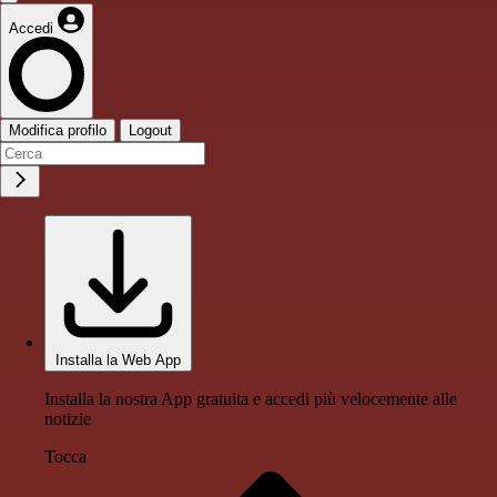
Accedi
Modifica profilo
Logout
Installa la Web App
Installa la nostra App gratuita e accedi più velocemente alle
notizie
Tocca