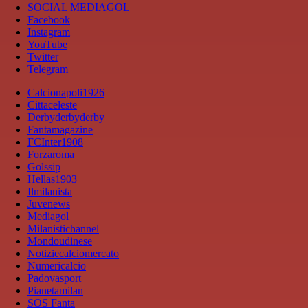
SOCIAL MEDIAGOL
Facebook
Instagram
YouTube
Twitter
Telegram
Calcionapoli1926
Cittaceleste
Derbyderbyderby
Fantamagazine
FCInter1908
Forzaroma
Golssip
Hellas1903
Ilmilanista
Juvenews
Mediagol
Milanistichannel
Mondoudinese
Notiziecalciomercato
Numericalcio
Padovasport
Pianetamilan
SOS Fanta