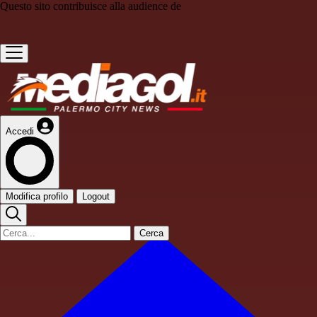
Questo sito contribuisce alla audience de
Accedi
Modifica profilo
Logout
Cerca