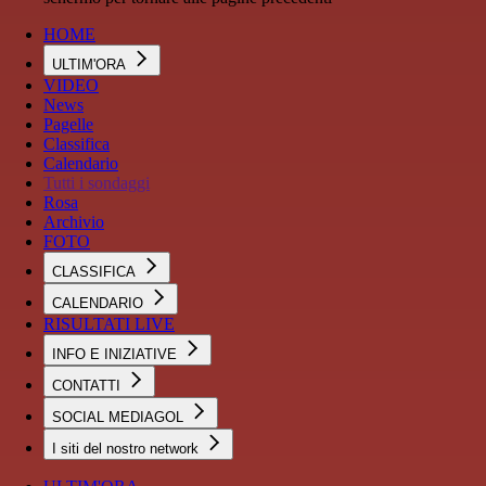
HOME
ULTIM'ORA
VIDEO
News
Pagelle
Classifica
Calendario
Tutti i sondaggi
Rosa
Archivio
FOTO
CLASSIFICA
CALENDARIO
RISULTATI LIVE
INFO E INIZIATIVE
CONTATTI
SOCIAL MEDIAGOL
I siti del nostro network