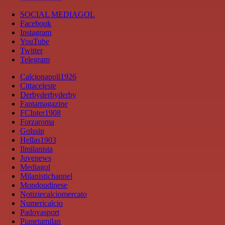
SOCIAL MEDIAGOL
Facebook
Instagram
YouTube
Twitter
Telegram
Calcionapoli1926
Cittaceleste
Derbyderbyderby
Fantamagazine
FCInter1908
Forzaroma
Golssip
Hellas1903
Ilmilanista
Juvenews
Mediagol
Milanistichannel
Mondoudinese
Notiziecalciomercato
Numericalcio
Padovasport
Pianetamilan