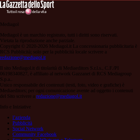
Mediagol
Mediagol è un marchio registrato, tutti i diritti sono riservati.
Vietata la riproduzione anche parziale.
Copyright © 2020-2026 Mediagol.it La concessionaria pubblicitaria è
RCS Pubblicità; solo per la pubblicità locale scrivere a
redazione@mediagol.it
Il sito Mediagol.it di titolarità di Mediaeditors S.r.l.s., C.F./PI
06198340827, è affiliato al network Gazzanet di RCS Mediagroup
S.p.a..
Unico responsabile dei contenuti (testi, foto, video e grafiche) è
Mediaeditors; per ogni comunicazione avente ad oggetto i contenuti
del Sito scrivere a
redazione@mediagol.it
Info e Iniziative
l’azienda
Pubblicità
Social Network
Community Facebook
Sms gratis su Whatsapp e Telegram