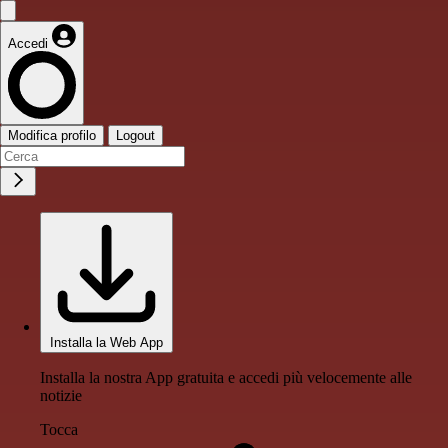
Accedi
Modifica profilo
Logout
Installa la Web App
Installa la nostra App gratuita e accedi più velocemente alle
notizie
Tocca