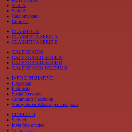
ULTIM'ORA
Serie A
Serie B
Calciomercato
Curiosità
CLASSIFICA
CLASSIFICA SERIE A
CLASSIFICA SERIE B
CALENDARIO
CALENDARIO SERIE A
CALENDARIO SERIE B
CALENDARIO PALERMO
INFO E INIZIATIVE
L'Azienda
Pubblicità
Social Network
Community Facebook
Sms gratis su Whatsapp e Telegram
CONTATTI
Scrivici
Invia foto e video
Commerciale