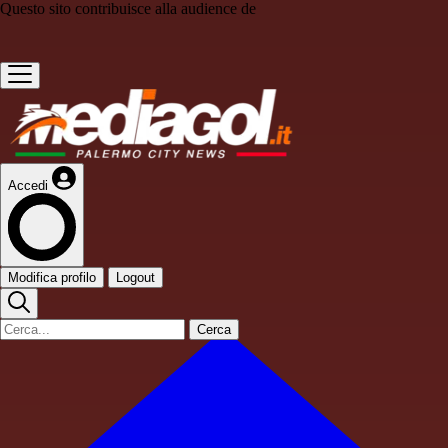
Questo sito contribuisce alla audience de
Accedi
Modifica profilo
Logout
Cerca