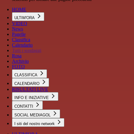
HOME
ULTIM'ORA
VIDEO
News
Pagelle
Classifica
Calendario
Tutti i sondaggi
Rosa
Archivio
FOTO
CLASSIFICA
CALENDARIO
RISULTATI LIVE
INFO E INIZIATIVE
CONTATTI
SOCIAL MEDIAGOL
I siti del nostro network