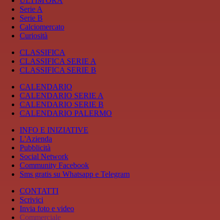
ULTIM'ORA
Serie A
Serie B
Calciomercato
Curiosità
CLASSIFICA
CLASSIFICA SERIE A
CLASSIFICA SERIE B
CALENDARIO
CALENDARIO SERIE A
CALENDARIO SERIE B
CALENDARIO PALERMO
INFO E INIZIATIVE
L'Azienda
Pubblicità
Social Network
Community Facebook
Sms gratis su Whatsapp e Telegram
CONTATTI
Scrivici
Invia foto e video
Commerciale