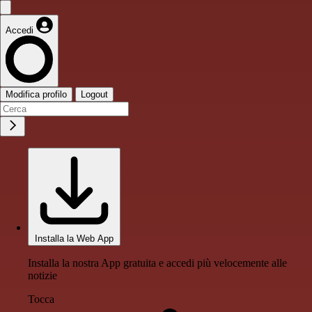
Accedi
Modifica profilo
Logout
Installa la Web App
Installa la nostra App gratuita e accedi più velocemente alle
notizie
Tocca