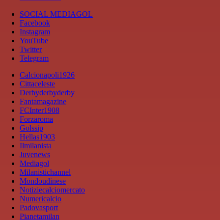
SOCIAL MEDIAGOL
Facebook
Instagram
YouTube
Twitter
Telegram
Calcionapoli1926
Cittaceleste
Derbyderbyderby
Fantamagazine
FCInter1908
Forzaroma
Golssip
Hellas1903
Ilmilanista
Juvenews
Mediagol
Milanistichannel
Mondoudinese
Notiziecalciomercato
Numericalcio
Padovasport
Pianetamilan