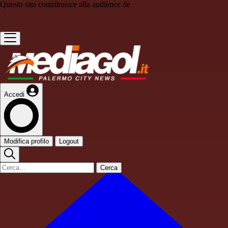
Questo sito contribuisce alla audience de
Accedi
Modifica profilo
Logout
Cerca