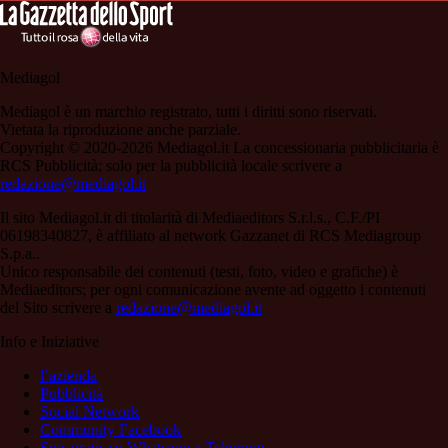
Mediagol
Mediagol è un marchio registrato, tutti i diritti sono riservati.
Vietata la riproduzione anche parziale.
Copyright © 2020-2026 Mediagol.it La concessionaria pubblicitaria è
RCS Pubblicità; solo per la pubblicità locale scrivere a
redazione@mediagol.it
Il sito Mediagol.it di titolarità di Mediaeditors S.r.l.s., C.F./PI
06198340827, è affiliato al network Gazzanet di RCS Mediagroup
S.p.a..
Unico responsabile dei contenuti (testi, foto, video e grafiche) è
Mediaeditors; per ogni comunicazione avente ad oggetto i contenuti
del Sito scrivere a
redazione@mediagol.it
Info e Iniziative
l’azienda
Pubblicità
Social Network
Community Facebook
Sms gratis su Whatsapp e Telegram