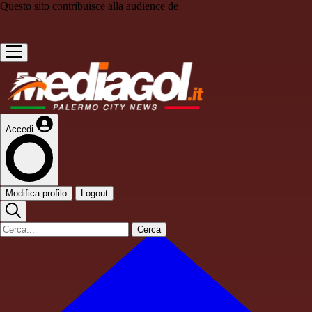
Questo sito contribuisce alla audience de
Accedi
Modifica profilo
Logout
Cerca