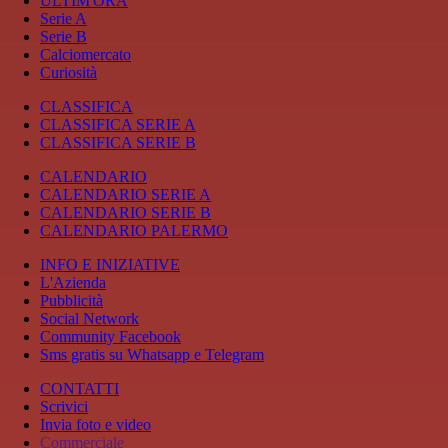
ULTIM'ORA
Serie A
Serie B
Calciomercato
Curiosità
CLASSIFICA
CLASSIFICA SERIE A
CLASSIFICA SERIE B
CALENDARIO
CALENDARIO SERIE A
CALENDARIO SERIE B
CALENDARIO PALERMO
INFO E INIZIATIVE
L'Azienda
Pubblicità
Social Network
Community Facebook
Sms gratis su Whatsapp e Telegram
CONTATTI
Scrivici
Invia foto e video
Commerciale