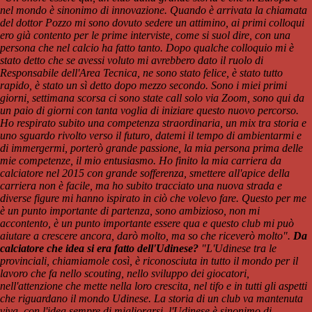
nel mondo è sinonimo di innovazione. Quando è arrivata la chiamata
del dottor Pozzo mi sono dovuto sedere un attimino, ai primi colloqui
ero già contento per le prime interviste, come si suol dire, con una
persona che nel calcio ha fatto tanto. Dopo qualche colloquio mi è
stato detto che se avessi voluto mi avrebbero dato il ruolo di
Responsabile dell'Area Tecnica, ne sono stato felice, è stato tutto
rapido, è stato un sì detto dopo mezzo secondo. Sono i miei primi
giorni, settimana scorsa ci sono state call solo via Zoom, sono qui da
un paio di giorni con tanta voglia di iniziare questo nuovo percorso.
Ho respirato subito una competenza straordinaria, un mix tra storia e
uno sguardo rivolto verso il futuro, datemi il tempo di ambientarmi e
di immergermi, porterò grande passione, la mia persona prima delle
mie competenze, il mio entusiasmo. Ho finito la mia carriera da
calciatore nel 2015 con grande sofferenza, smettere all'apice della
carriera non è facile, ma ho subito tracciato una nuova strada e
diverse figure mi hanno ispirato in ciò che volevo fare. Questo per me
è un punto importante di partenza, sono ambizioso, non mi
accontento, è un punto importante essere qua e questo club mi può
aiutare a crescere ancora, darò molto, ma so che riceverò molto".
Da
calciatore che idea si era fatto dell'Udinese?
"L'Udinese tra le
provinciali, chiamiamole così, è riconosciuta in tutto il mondo per il
lavoro che fa nello scouting, nello sviluppo dei giocatori,
nell'attenzione che mette nella loro crescita, nel tifo e in tutti gli aspetti
che riguardano il mondo Udinese. La storia di un club va mantenuta
viva, con l'idea sempre di migliorarsi, l'Udinese è sinonimo di