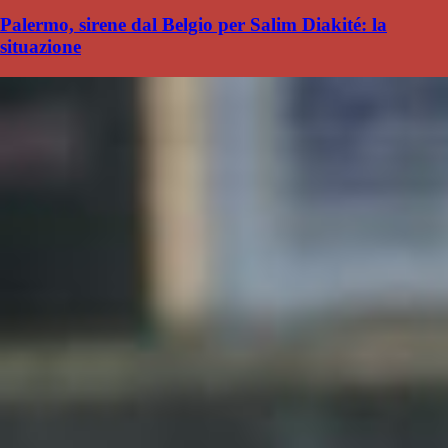
Palermo, sirene dal Belgio per Salim Diakité: la
situazione