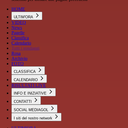
HOME
ULTIM'ORA
VIDEO
News
Pagelle
Classifica
Calendario
Tutti i sondaggi
Rosa
Archivio
FOTO
CLASSIFICA
CALENDARIO
RISULTATI LIVE
INFO E INIZIATIVE
CONTATTI
SOCIAL MEDIAGOL
I siti del nostro network