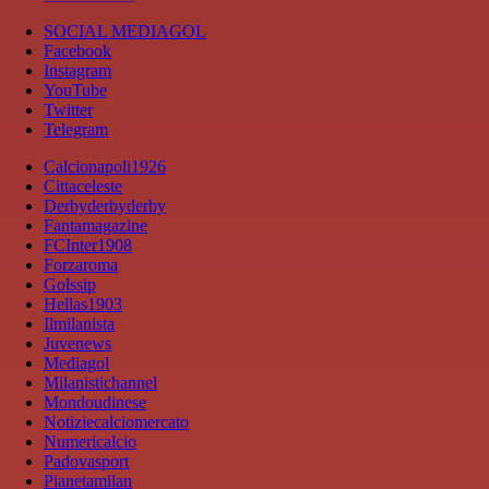
SOCIAL MEDIAGOL
Facebook
Instagram
YouTube
Twitter
Telegram
Calcionapoli1926
Cittaceleste
Derbyderbyderby
Fantamagazine
FCInter1908
Forzaroma
Golssip
Hellas1903
Ilmilanista
Juvenews
Mediagol
Milanistichannel
Mondoudinese
Notiziecalciomercato
Numericalcio
Padovasport
Pianetamilan