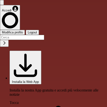
Accedi
Modifica profilo
Logout
Installa la Web App
Installa la nostra App gratuita e accedi più velocemente alle
notizie
Tocca