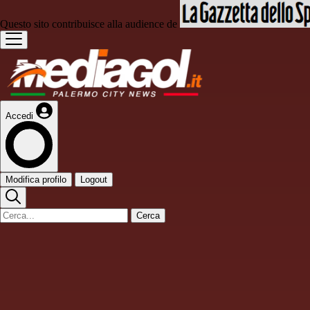
Questo sito contribuisce alla audience de
Accedi
Modifica profilo
Logout
Cerca