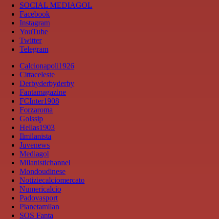
SOCIAL MEDIAGOL
Facebook
Instagram
YouTube
Twitter
Telegram
Calcionapoli1926
Cittaceleste
Derbyderbyderby
Fantamagazine
FCInter1908
Forzaroma
Golssip
Hellas1903
Ilmilanista
Juvenews
Mediagol
Milanistichannel
Mondoudinese
Notiziecalciomercato
Numericalcio
Padovasport
Pianetamilan
SOS Fanta