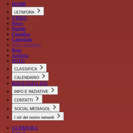
HOME
ULTIM'ORA
VIDEO
News
Pagelle
Classifica
Calendario
Tutti i sondaggi
Rosa
Archivio
FOTO
CLASSIFICA
CALENDARIO
RISULTATI LIVE
INFO E INIZIATIVE
CONTATTI
SOCIAL MEDIAGOL
I siti del nostro network
ULTIM'ORA