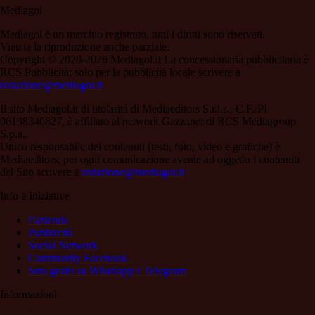
Mediagol
Mediagol è un marchio registrato, tutti i diritti sono riservati.
Vietata la riproduzione anche parziale.
Copyright © 2020-2026 Mediagol.it La concessionaria pubblicitaria è
RCS Pubblicità; solo per la pubblicità locale scrivere a
redazione@mediagol.it
Il sito Mediagol.it di titolarità di Mediaeditors S.r.l.s., C.F./PI
06198340827, è affiliato al network Gazzanet di RCS Mediagroup
S.p.a..
Unico responsabile dei contenuti (testi, foto, video e grafiche) è
Mediaeditors; per ogni comunicazione avente ad oggetto i contenuti
del Sito scrivere a
redazione@mediagol.it
Info e Iniziative
l’azienda
Pubblicità
Social Network
Community Facebook
Sms gratis su Whatsapp e Telegram
Informazioni