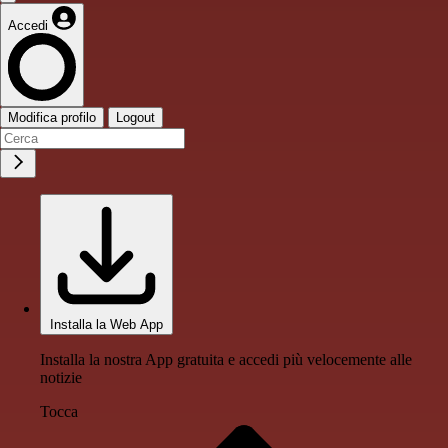
Accedi
Modifica profilo
Logout
Installa la Web App
Installa la nostra App gratuita e accedi più velocemente alle
notizie
Tocca