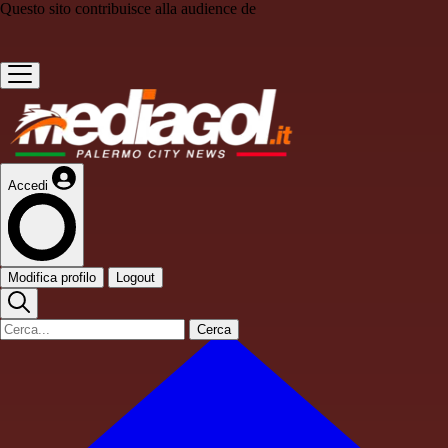
Questo sito contribuisce alla audience de
Accedi
Modifica profilo
Logout
Cerca