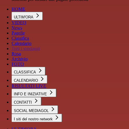
HOME
ULTIM'ORA
VIDEO
News
Pagelle
Classifica
Calendario
Tutti i sondaggi
Rosa
Archivio
FOTO
CLASSIFICA
CALENDARIO
RISULTATI LIVE
INFO E INIZIATIVE
CONTATTI
SOCIAL MEDIAGOL
I siti del nostro network