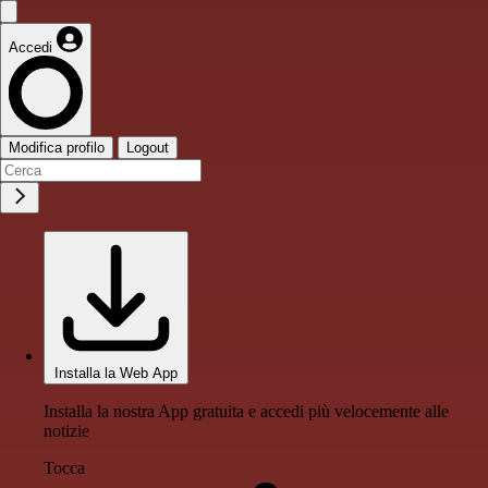
Accedi
Modifica profilo
Logout
Installa la Web App
Installa la nostra App gratuita e accedi più velocemente alle
notizie
Tocca