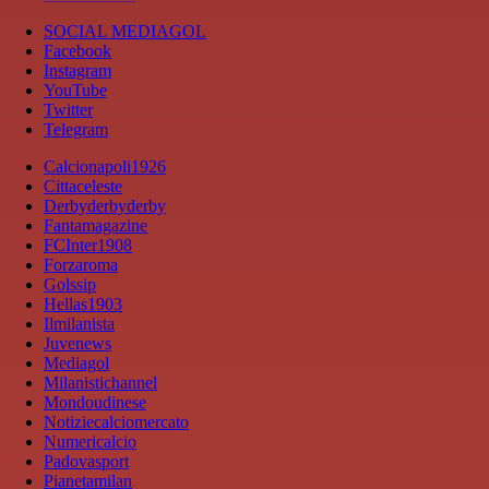
SOCIAL MEDIAGOL
Facebook
Instagram
YouTube
Twitter
Telegram
Calcionapoli1926
Cittaceleste
Derbyderbyderby
Fantamagazine
FCInter1908
Forzaroma
Golssip
Hellas1903
Ilmilanista
Juvenews
Mediagol
Milanistichannel
Mondoudinese
Notiziecalciomercato
Numericalcio
Padovasport
Pianetamilan