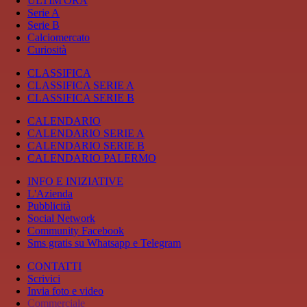
ULTIM'ORA
Serie A
Serie B
Calciomercato
Curiosità
CLASSIFICA
CLASSIFICA SERIE A
CLASSIFICA SERIE B
CALENDARIO
CALENDARIO SERIE A
CALENDARIO SERIE B
CALENDARIO PALERMO
INFO E INIZIATIVE
L'Azienda
Pubblicità
Social Network
Community Facebook
Sms gratis su Whatsapp e Telegram
CONTATTI
Scrivici
Invia foto e video
Commerciale