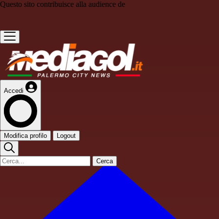
Questo sito contribuisce alla audience de
Accedi
Modifica profilo
Logout
Cerca