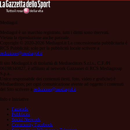
Mediagol
Mediagol è un marchio registrato, tutti i diritti sono riservati.
Vietata la riproduzione anche parziale.
Copyright © 2020-2026 Mediagol.it La concessionaria pubblicitaria è
RCS Pubblicità; solo per la pubblicità locale scrivere a
redazione@mediagol.it
Il sito Mediagol.it di titolarità di Mediaeditors S.r.l.s., C.F./PI
06198340827, è affiliato al network Gazzanet di RCS Mediagroup
S.p.a..
Unico responsabile dei contenuti (testi, foto, video e grafiche) è
Mediaeditors; per ogni comunicazione avente ad oggetto i contenuti
del Sito scrivere a
redazione@mediagol.it
Info e Iniziative
l’azienda
Pubblicità
Social Network
Community Facebook
Sms gratis su Whatsapp e Telegram