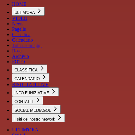
HOME
ULTIM'ORA
VIDEO
News
Pagelle
Classifica
Calendario
Tutti i sondaggi
Rosa
Archivio
FOTO
CLASSIFICA
CALENDARIO
RISULTATI LIVE
INFO E INIZIATIVE
CONTATTI
SOCIAL MEDIAGOL
I siti del nostro network
ULTIM'ORA