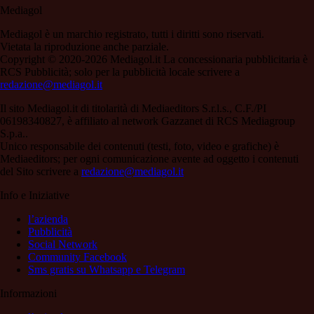
Mediagol
Mediagol è un marchio registrato, tutti i diritti sono riservati.
Vietata la riproduzione anche parziale.
Copyright © 2020-2026 Mediagol.it La concessionaria pubblicitaria è
RCS Pubblicità; solo per la pubblicità locale scrivere a
redazione@mediagol.it
Il sito Mediagol.it di titolarità di Mediaeditors S.r.l.s., C.F./PI
06198340827, è affiliato al network Gazzanet di RCS Mediagroup
S.p.a..
Unico responsabile dei contenuti (testi, foto, video e grafiche) è
Mediaeditors; per ogni comunicazione avente ad oggetto i contenuti
del Sito scrivere a
redazione@mediagol.it
Info e Iniziative
l’azienda
Pubblicità
Social Network
Community Facebook
Sms gratis su Whatsapp e Telegram
Informazioni