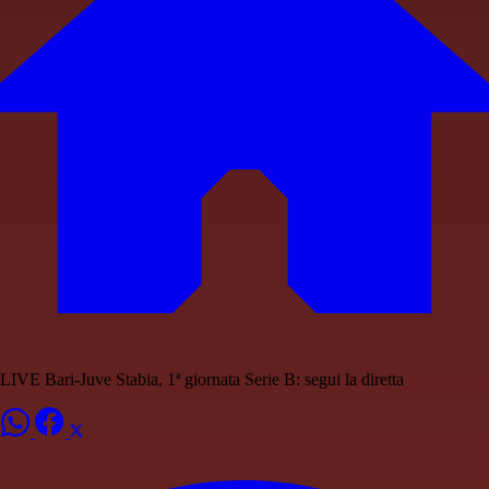
LIVE Bari-Juve Stabia, 1ª giornata Serie B: segui la diretta