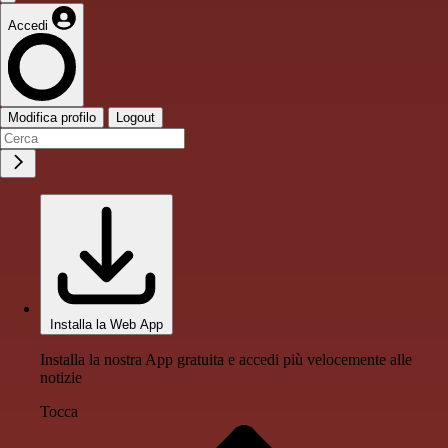
Accedi
Modifica profilo
Logout
Installa la Web App
Installa la nostra App gratuita e accedi più velocemente alle
notizie
Tocca