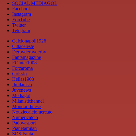
SOCIAL MEDIAGOL
Facebook
Instagram
YouTube
Twitter
Telegram
Calcionapoli1926
Cittaceleste
Derbyderbyderby
Fantamagazine
FCInter1908
Forzaroma
Golssip
Hellas1903
Ilmilanista
Juvenews
Mediagol
Milanistichannel
Mondoudinese
Notiziecalciomercato
Numericalcio
Padovasport
Pianetamilan
SOS Fanta