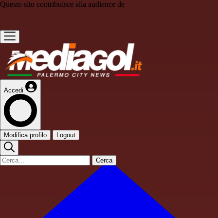
Questo sito contribuisce alla audience de
Accedi
Modifica profilo
Logout
Cerca