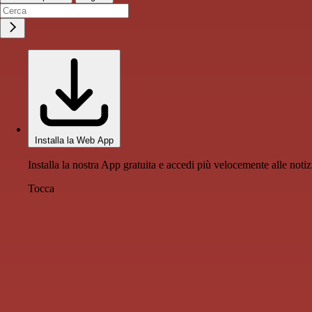
Installa la Web App
Installa la nostra App gratuita e accedi più velocemente alle notiz
Tocca