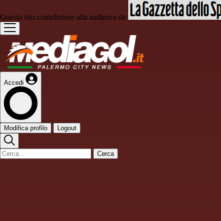
Questo sito contribuisce alla audience de
Accedi
Modifica profilo
Logout
Cerca