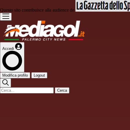
Questo sito contribuisce alla audience de
Accedi
Modifica profilo
Logout
Cerca