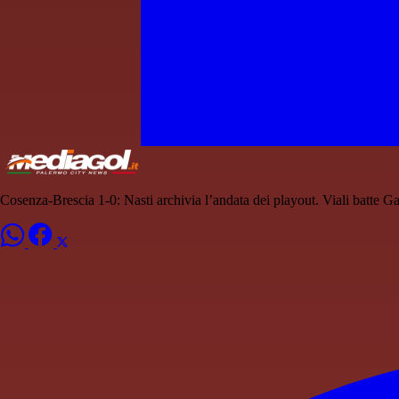
Cosenza-Brescia 1-0: Nasti archivia l’andata dei playout. Viali batte Ga