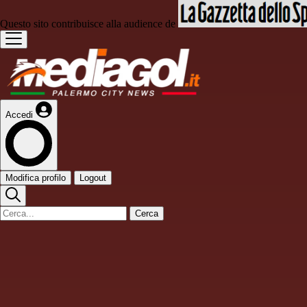
Questo sito contribuisce alla audience de
Accedi
Modifica profilo
Logout
Cerca