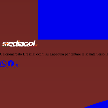
Calciomercato Brescia: occhi su Lapadula per tentare la scalata verso l