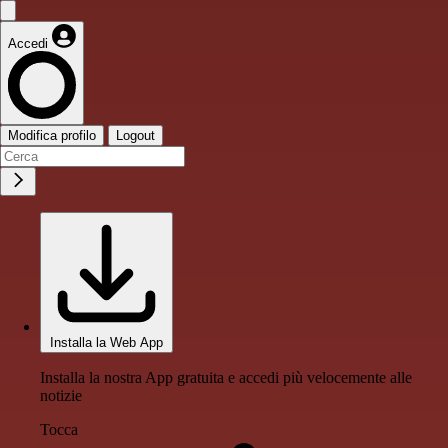
Accedi
Modifica profilo
Logout
Installa la Web App
Installa la nostra App gratuita e accedi più velocemente alle
notizie
Tocca