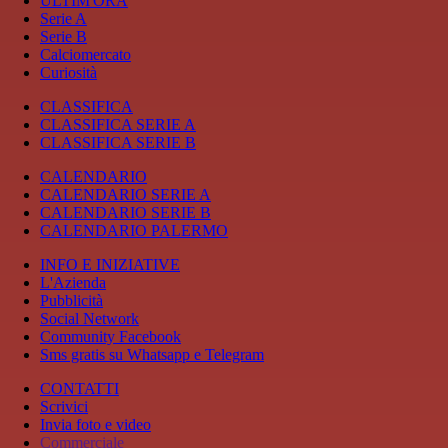
ULTIM'ORA
Serie A
Serie B
Calciomercato
Curiosità
CLASSIFICA
CLASSIFICA SERIE A
CLASSIFICA SERIE B
CALENDARIO
CALENDARIO SERIE A
CALENDARIO SERIE B
CALENDARIO PALERMO
INFO E INIZIATIVE
L'Azienda
Pubblicità
Social Network
Community Facebook
Sms gratis su Whatsapp e Telegram
CONTATTI
Scrivici
Invia foto e video
Commerciale