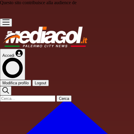
Questo sito contribuisce alla audience de
Accedi
Modifica profilo
Logout
Cerca