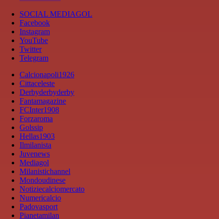
SOCIAL MEDIAGOL
Facebook
Instagram
YouTube
Twitter
Telegram
Calcionapoli1926
Cittaceleste
Derbyderbyderby
Fantamagazine
FCInter1908
Forzaroma
Golssip
Hellas1903
Ilmilanista
Juvenews
Mediagol
Milanistichannel
Mondoudinese
Notiziecalciomercato
Numericalcio
Padovasport
Pianetamilan