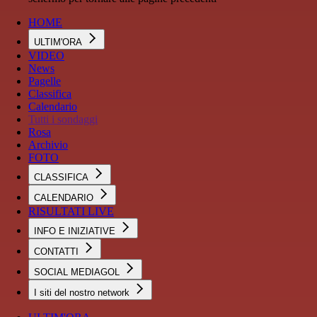
HOME
ULTIM'ORA
VIDEO
News
Pagelle
Classifica
Calendario
Tutti i sondaggi
Rosa
Archivio
FOTO
CLASSIFICA
CALENDARIO
RISULTATI LIVE
INFO E INIZIATIVE
CONTATTI
SOCIAL MEDIAGOL
I siti del nostro network