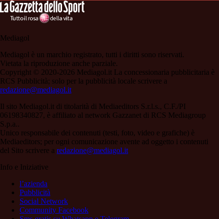
Mediagol
Mediagol è un marchio registrato, tutti i diritti sono riservati.
Vietata la riproduzione anche parziale.
Copyright © 2020-2026 Mediagol.it La concessionaria pubblicitaria è
RCS Pubblicità; solo per la pubblicità locale scrivere a
redazione@mediagol.it
Il sito Mediagol.it di titolarità di Mediaeditors S.r.l.s., C.F./PI
06198340827, è affiliato al network Gazzanet di RCS Mediagroup
S.p.a..
Unico responsabile dei contenuti (testi, foto, video e grafiche) è
Mediaeditors; per ogni comunicazione avente ad oggetto i contenuti
del Sito scrivere a
redazione@mediagol.it
Info e Iniziative
l’azienda
Pubblicità
Social Network
Community Facebook
Sms gratis su Whatsapp e Telegram