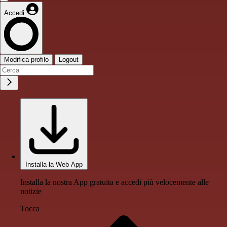
Accedi
Modifica profilo
Logout
Installa la Web App
Installa la nostra App gratuita e accedi più velocemente alle
notizie
Tocca