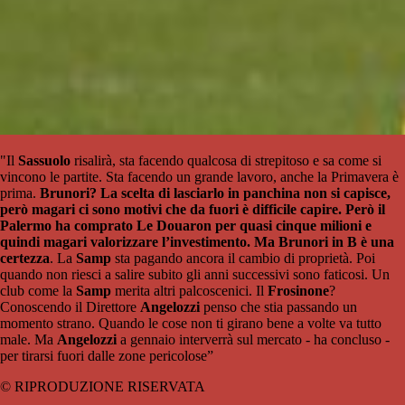
"Il
Sassuolo
risalirà, sta facendo qualcosa di strepitoso e sa come si
vincono le partite. Sta facendo un grande lavoro, anche la Primavera è
prima.
Brunori? La scelta di lasciarlo in panchina non si capisce,
però magari ci sono motivi che da fuori è difficile capire. Però il
Palermo ha comprato Le Douaron per quasi cinque milioni e
quindi magari valorizzare l’investimento. Ma Brunori in B è una
certezza
. La
Samp
sta pagando ancora il cambio di proprietà. Poi
quando non riesci a salire subito gli anni successivi sono faticosi. Un
club come la
Samp
merita altri palcoscenici. Il
Frosinone
?
Conoscendo il Direttore
Angelozzi
penso che stia passando un
momento strano. Quando le cose non ti girano bene a volte va tutto
male. Ma
Angelozzi
a gennaio interverrà sul mercato - ha concluso -
per tirarsi fuori dalle zone pericolose”
© RIPRODUZIONE RISERVATA