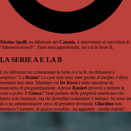
Nicolas Spolli
, ex difensore del
Catania
, è intervenuto ai microfoni di
"
tuttomercatoweb
". Tanti temi approfonditi, fra cui la Serie B.
LA SERIE A E LA B
L'ex difensore ha commentato la Serie A e la B, tra delusioni e
sorprese: "La
Roma
? Le cose non sono state gestite al meglio. I tifosi
meritano ben altro. Mandare via
De Rossi
è stato sinonimo di
mancanza di programmazione. Adesso
Ranieri
proverà a mettere le
cose a posto. Il
Genoa
? Tanti parlano delle proprietà americane che
fanno solo business, ma chi dovrebbe comandare è italiano. Se sono un
ds o un amministratore cerco di prendere decisioni.
Gilardino
non
meritava l’esonero, la piazza rossoblu - ha aggiunto - merita rispetto".