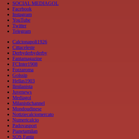
SOCIAL MEDIAGOL
Facebook
Instagram
YouTube
Twitter
Telegram
Calcionapoli1926
Cittaceleste
Derbyderbyderby
Fantamagazine
FCInter1908
Forzaroma
Golssip
Hellas1903
Ilmilanista
Juvenews
Mediagol
Milanistichannel
Mondoudinese
Notiziecalciomercato
Numericalcio
Padovasport
Pianetamilan
SOS Fanta