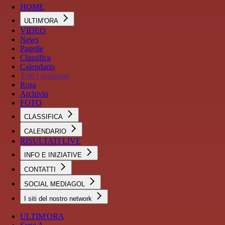
HOME
ULTIM'ORA
VIDEO
News
Pagelle
Classifica
Calendario
Tutti i sondaggi
Rosa
Archivio
FOTO
CLASSIFICA
CALENDARIO
RISULTATI LIVE
INFO E INIZIATIVE
CONTATTI
SOCIAL MEDIAGOL
I siti del nostro network
ULTIM'ORA