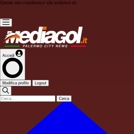
Questo sito contribuisce alla audience de
Accedi
Modifica profilo
Logout
Cerca