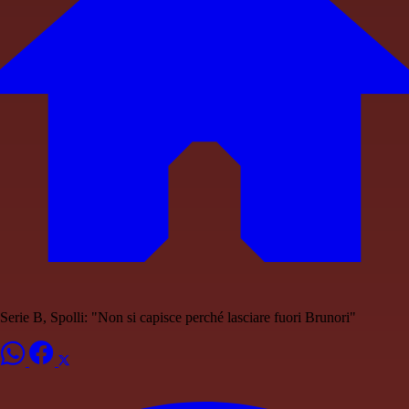
Serie B, Spolli: "Non si capisce perché lasciare fuori Brunori"