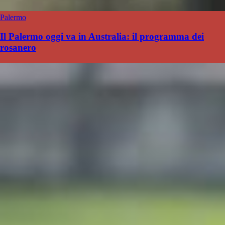
Palermo
Il Palermo oggi va in Australia: il programma dei
rosanero