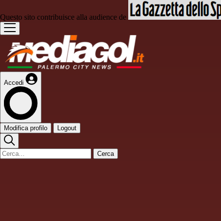
Questo sito contribuisce alla audience de
Accedi
Modifica profilo
Logout
Cerca