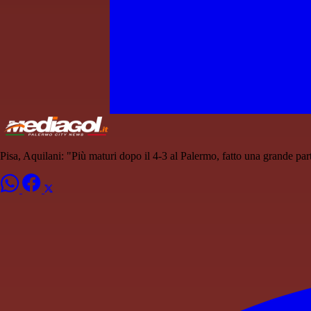
Pisa, Aquilani: "Più maturi dopo il 4-3 al Palermo, fatto una grande part