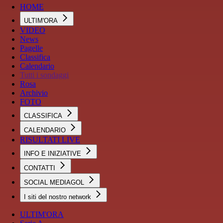
HOME
ULTIM'ORA
VIDEO
News
Pagelle
Classifica
Calendario
Tutti i sondaggi
Rosa
Archivio
FOTO
CLASSIFICA
CALENDARIO
RISULTATI LIVE
INFO E INIZIATIVE
CONTATTI
SOCIAL MEDIAGOL
I siti del nostro network
ULTIM'ORA