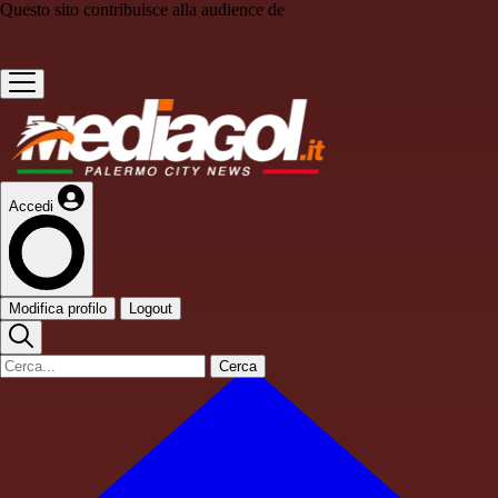
Questo sito contribuisce alla audience de
Accedi
Modifica profilo
Logout
Cerca