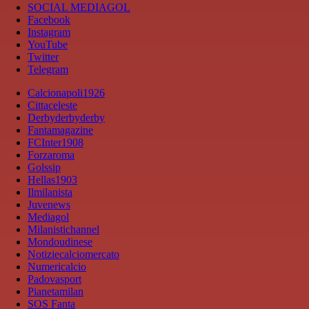
SOCIAL MEDIAGOL
Facebook
Instagram
YouTube
Twitter
Telegram
Calcionapoli1926
Cittaceleste
Derbyderbyderby
Fantamagazine
FCInter1908
Forzaroma
Golssip
Hellas1903
Ilmilanista
Juvenews
Mediagol
Milanistichannel
Mondoudinese
Notiziecalciomercato
Numericalcio
Padovasport
Pianetamilan
SOS Fanta