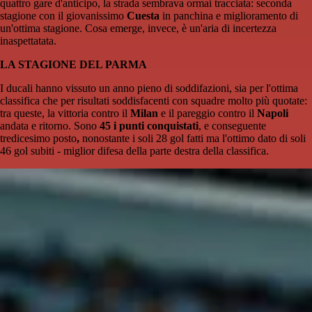
quattro gare d'anticipo, la strada sembrava ormai tracciata: seconda
stagione con il giovanissimo
Cuesta
in panchina e miglioramento di
un'ottima stagione. Cosa emerge, invece, è un'aria di incertezza
inaspettatata.
LA STAGIONE DEL PARMA
I ducali hanno vissuto un anno pieno di soddifazioni, sia per l'ottima
classifica che per risultati soddisfacenti con squadre molto più quotate:
tra queste, la vittoria contro il
Milan
e il pareggio contro il
Napoli
andata e ritorno. Sono
45 i punti conquistati
, e conseguente
tredicesimo posto
,
nonostante i soli 28 gol fatti ma l'ottimo dato di soli
46 gol subiti - miglior difesa della parte destra della classifica.