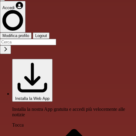
Accedi
Modifica profilo
Logout
Installa la Web App
Installa la nostra App gratuita e accedi più velocemente alle
notizie
Tocca