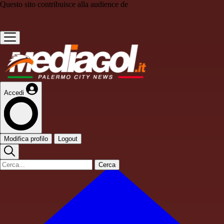
Questo sito contribuisce alla audience de
Accedi
Modifica profilo
Logout
Cerca