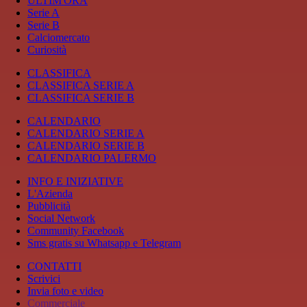
ULTIM'ORA
Serie A
Serie B
Calciomercato
Curiosità
CLASSIFICA
CLASSIFICA SERIE A
CLASSIFICA SERIE B
CALENDARIO
CALENDARIO SERIE A
CALENDARIO SERIE B
CALENDARIO PALERMO
INFO E INIZIATIVE
L'Azienda
Pubblicità
Social Network
Community Facebook
Sms gratis su Whatsapp e Telegram
CONTATTI
Scrivici
Invia foto e video
Commerciale