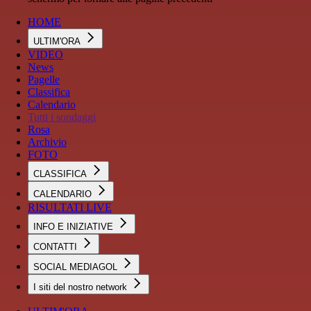
HOME
ULTIM'ORA
VIDEO
News
Pagelle
Classifica
Calendario
Tutti i sondaggi
Rosa
Archivio
FOTO
CLASSIFICA
CALENDARIO
RISULTATI LIVE
INFO E INIZIATIVE
CONTATTI
SOCIAL MEDIAGOL
I siti del nostro network