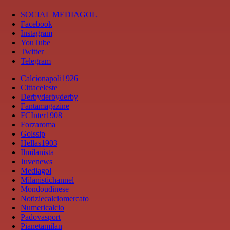
SOCIAL MEDIAGOL
Facebook
Instagram
YouTube
Twitter
Telegram
Calcionapoli1926
Cittaceleste
Derbyderbyderby
Fantamagazine
FCInter1908
Forzaroma
Golssip
Hellas1903
Ilmilanista
Juvenews
Mediagol
Milanistichannel
Mondoudinese
Notiziecalciomercato
Numericalcio
Padovasport
Pianetamilan