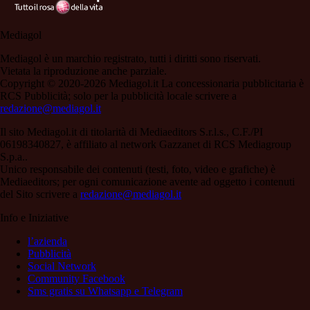
Mediagol
Mediagol è un marchio registrato, tutti i diritti sono riservati.
Vietata la riproduzione anche parziale.
Copyright © 2020-2026 Mediagol.it La concessionaria pubblicitaria è
RCS Pubblicità; solo per la pubblicità locale scrivere a
redazione@mediagol.it
Il sito Mediagol.it di titolarità di Mediaeditors S.r.l.s., C.F./PI
06198340827, è affiliato al network Gazzanet di RCS Mediagroup
S.p.a..
Unico responsabile dei contenuti (testi, foto, video e grafiche) è
Mediaeditors; per ogni comunicazione avente ad oggetto i contenuti
del Sito scrivere a
redazione@mediagol.it
Info e Iniziative
l’azienda
Pubblicità
Social Network
Community Facebook
Sms gratis su Whatsapp e Telegram