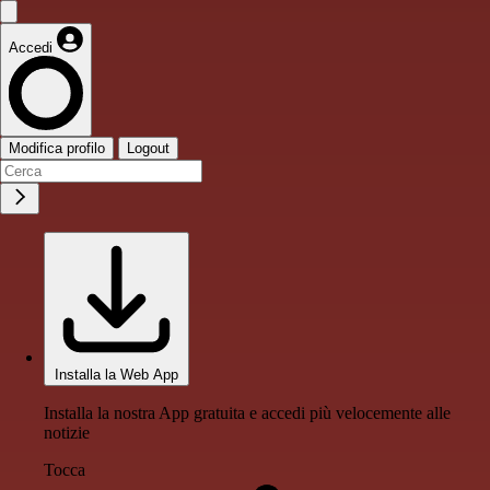
Accedi
Modifica profilo
Logout
Installa la Web App
Installa la nostra App gratuita e accedi più velocemente alle
notizie
Tocca