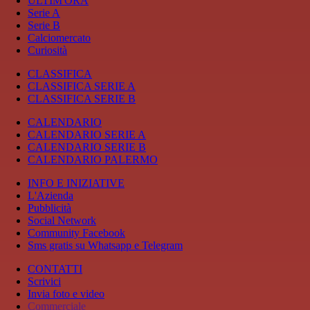
ULTIM'ORA
Serie A
Serie B
Calciomercato
Curiosità
CLASSIFICA
CLASSIFICA SERIE A
CLASSIFICA SERIE B
CALENDARIO
CALENDARIO SERIE A
CALENDARIO SERIE B
CALENDARIO PALERMO
INFO E INIZIATIVE
L'Azienda
Pubblicità
Social Network
Community Facebook
Sms gratis su Whatsapp e Telegram
CONTATTI
Scrivici
Invia foto e video
Commerciale