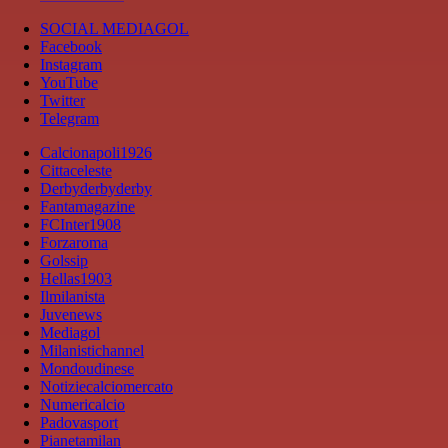
SOCIAL MEDIAGOL
Facebook
Instagram
YouTube
Twitter
Telegram
Calcionapoli1926
Cittaceleste
Derbyderbyderby
Fantamagazine
FCInter1908
Forzaroma
Golssip
Hellas1903
Ilmilanista
Juvenews
Mediagol
Milanistichannel
Mondoudinese
Notiziecalciomercato
Numericalcio
Padovasport
Pianetamilan