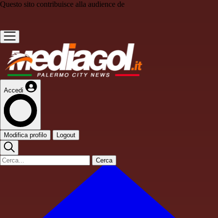
Questo sito contribuisce alla audience de
Accedi
Modifica profilo
Logout
Cerca