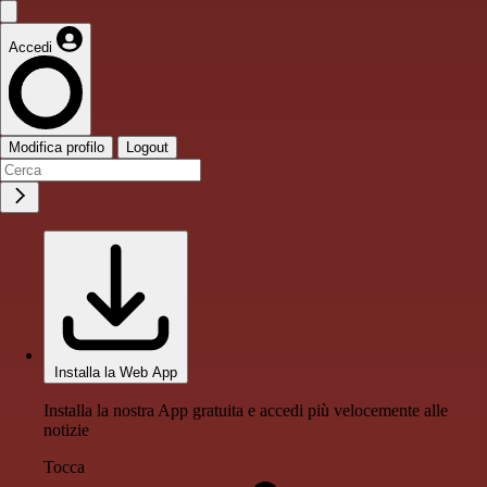
Accedi
Modifica profilo
Logout
Installa la Web App
Installa la nostra App gratuita e accedi più velocemente alle
notizie
Tocca