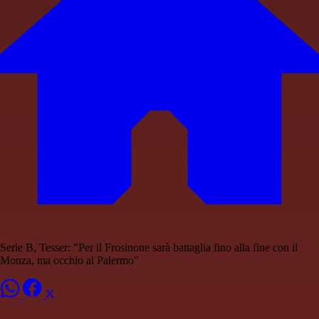
Serie B, Tesser: "Per il Frosinone sarà battaglia fino alla fine con il
Monza, ma occhio al Palermo"