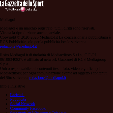
Mediagol
Mediagol è un marchio registrato, tutti i diritti sono riservati.
Vietata la riproduzione anche parziale.
Copyright © 2020-2026 Mediagol.it La concessionaria pubblicitaria è
RCS Pubblicità; solo per la pubblicità locale scrivere a
redazione@mediagol.it
Il sito Mediagol.it di titolarità di Mediaeditors S.r.l.s., C.F./PI
06198340827, è affiliato al network Gazzanet di RCS Mediagroup
S.p.a..
Unico responsabile dei contenuti (testi, foto, video e grafiche) è
Mediaeditors; per ogni comunicazione avente ad oggetto i contenuti
del Sito scrivere a
redazione@mediagol.it
Info e Iniziative
l’azienda
Pubblicità
Social Network
Community Facebook
Sms gratis su Whatsapp e Telegram