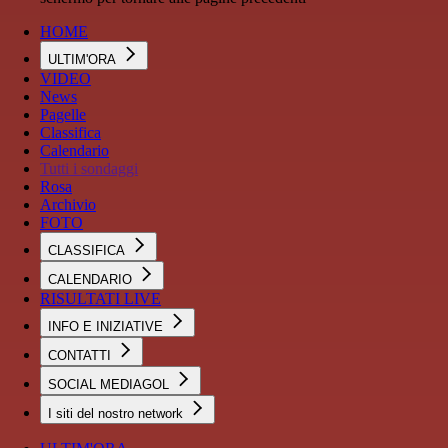
HOME
ULTIM'ORA
VIDEO
News
Pagelle
Classifica
Calendario
Tutti i sondaggi
Rosa
Archivio
FOTO
CLASSIFICA
CALENDARIO
RISULTATI LIVE
INFO E INIZIATIVE
CONTATTI
SOCIAL MEDIAGOL
I siti del nostro network