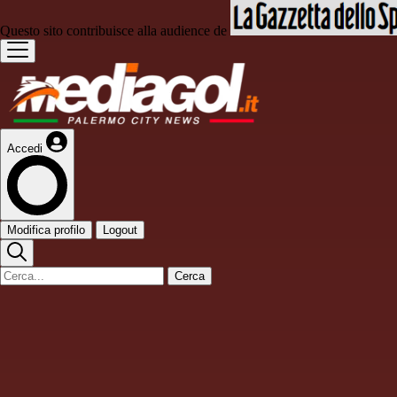
Questo sito contribuisce alla audience de
Accedi
Modifica profilo
Logout
Cerca