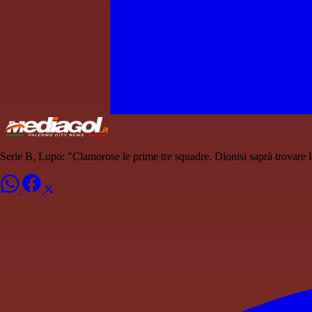
Serie B, Lupo: "Clamorose le prime tre squadre. Dionisi saprà trovare 