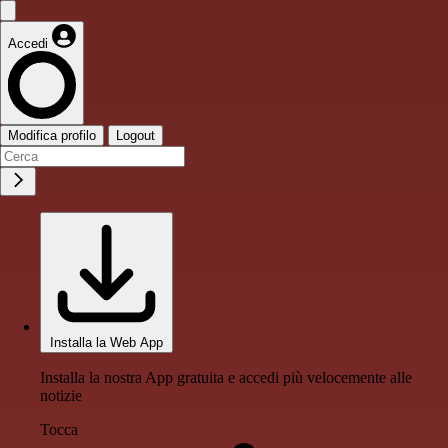
Accedi
Modifica profilo
Logout
Installa la Web App
Installa la nostra App gratuita e accedi più velocemente alle
notizie
Tocca