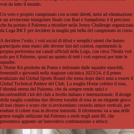
voti da tutto il mondo.
Un vero e proprio campionato con scontri diretti, turni ad eliminazione
e un avvincente triangolare finale con Bari e Sampdoria: è il percorso
che ha portato il Palermo a trionfare nella Jersey Challenge organizzata
da Lega BKT per decidere la maglia più bella del campionato in corso.
A decidere l’esito, i voti social di tifosi e semplici utenti che hanno
partecipato man mano alle diverse fasi del contest, esprimendo la
propria preferenza sui canali ufficiali della Lega, con circa 70mila voti
solo per il Palermo, quasi un quinto di tutti i voti espressi per tutte le
squadre.
L’Home Kit prodotto da Puma e indossato dalle squadre maschili,
femminili e giovanili nella stagione calcistica 2023/24, è il primo
realizzato dal Global Sports Brand che torna dopo dieci anni a essere il
Global Technical Partner del Club. La maglia Home celebra il rosa,
l’identità eterna del Palermo, che da sempre rende unici e
inconfondibili i kit del club a livello italiano e internazionale. Il design
della maglia combina due diverse tonalità di rosa in un elegante gioco
di toni chiaro e scuro che si avvicendano creando strisce verticali, per
esaltare il colore rosa in diverse intensità. Il riferimento va a una delle
prime maglie utilizzate dal Palermo a metà negli anni 80, che
presentava appunto un’innovativa combinazione a strisce.