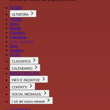
HOME
ULTIM'ORA
VIDEO
News
Pagelle
Classifica
Calendario
Tutti i sondaggi
Rosa
Archivio
FOTO
CLASSIFICA
CALENDARIO
RISULTATI LIVE
INFO E INIZIATIVE
CONTATTI
SOCIAL MEDIAGOL
I siti del nostro network