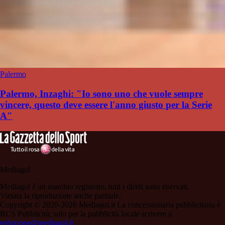
Palermo
Palermo, Inzaghi: "Io sono uno che vuole sempre
vincere, questo deve essere l'anno giusto per la Serie
A"
Mediagol
Mediagol è un marchio registrato, tutti i diritti sono riservati.
Vietata la riproduzione anche parziale.
Copyright © 2020-2026 Mediagol.it La concessionaria pubblicitaria è
RCS Pubblicità; solo per la pubblicità locale scrivere a
redazione@mediagol.it