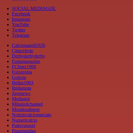
SOCIAL MEDIAGOL
Facebook
Instagram
YouTube
Twitter
Telegram
Calcionapoli1926
Cittaceleste
Derbyderbyderby
Fantamagazine
FCInter1908
Forzaroma
Golssip
Hellas1903
Ilmilanista
Juvenews
Mediagol
Milanistichannel
Mondoudinese
Notiziecalciomercato
Numericalcio
Padovasport
Pianetamilan