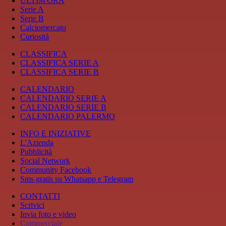
ULTIM'ORA
Serie A
Serie B
Calciomercato
Curiosità
CLASSIFICA
CLASSIFICA SERIE A
CLASSIFICA SERIE B
CALENDARIO
CALENDARIO SERIE A
CALENDARIO SERIE B
CALENDARIO PALERMO
INFO E INIZIATIVE
L'Azienda
Pubblicità
Social Network
Community Facebook
Sms gratis su Whatsapp e Telegram
CONTATTI
Scrivici
Invia foto e video
Commerciale