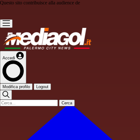
Questo sito contribuisce alla audience de
Accedi
Modifica profilo
Logout
Cerca