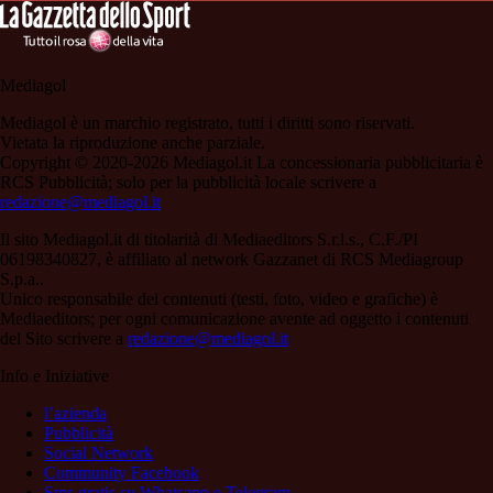
Mediagol
Mediagol è un marchio registrato, tutti i diritti sono riservati.
Vietata la riproduzione anche parziale.
Copyright © 2020-2026 Mediagol.it La concessionaria pubblicitaria è
RCS Pubblicità; solo per la pubblicità locale scrivere a
redazione@mediagol.it
Il sito Mediagol.it di titolarità di Mediaeditors S.r.l.s., C.F./PI
06198340827, è affiliato al network Gazzanet di RCS Mediagroup
S.p.a..
Unico responsabile dei contenuti (testi, foto, video e grafiche) è
Mediaeditors; per ogni comunicazione avente ad oggetto i contenuti
del Sito scrivere a
redazione@mediagol.it
Info e Iniziative
l’azienda
Pubblicità
Social Network
Community Facebook
Sms gratis su Whatsapp e Telegram