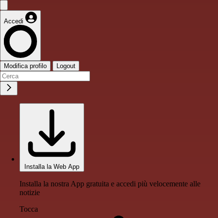
Accedi
Modifica profilo
Logout
Installa la Web App
Installa la nostra App gratuita e accedi più velocemente alle
notizie
Tocca