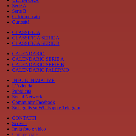
ULTIM'ORA
Serie A
Serie B
Calciomercato
Curiosità
CLASSIFICA
CLASSIFICA SERIE A
CLASSIFICA SERIE B
CALENDARIO
CALENDARIO SERIE A
CALENDARIO SERIE B
CALENDARIO PALERMO
INFO E INIZIATIVE
L'Azienda
Pubblicità
Social Network
Community Facebook
Sms gratis su Whatsapp e Telegram
CONTATTI
Scrivici
Invia foto e video
Commerciale