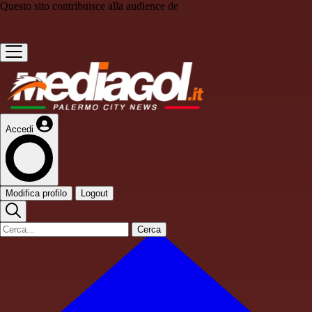
Questo sito contribuisce alla audience de
Accedi
Modifica profilo
Logout
Cerca