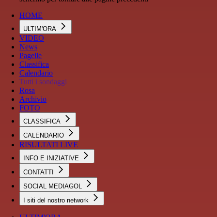
HOME
ULTIM'ORA
VIDEO
News
Pagelle
Classifica
Calendario
Tutti i sondaggi
Rosa
Archivio
FOTO
CLASSIFICA
CALENDARIO
RISULTATI LIVE
INFO E INIZIATIVE
CONTATTI
SOCIAL MEDIAGOL
I siti del nostro network