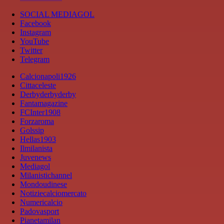
SOCIAL MEDIAGOL
Facebook
Instagram
YouTube
Twitter
Telegram
Calcionapoli1926
Cittaceleste
Derbyderbyderby
Fantamagazine
FCInter1908
Forzaroma
Golssip
Hellas1903
Ilmilanista
Juvenews
Mediagol
Milanistichannel
Mondoudinese
Notiziecalciomercato
Numericalcio
Padovasport
Pianetamilan