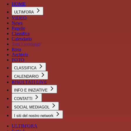
HOME
ULTIM'ORA
VIDEO
News
Pagelle
Classifica
Calendario
Tutti i sondaggi
Rosa
Archivio
FOTO
CLASSIFICA
CALENDARIO
RISULTATI LIVE
INFO E INIZIATIVE
CONTATTI
SOCIAL MEDIAGOL
I siti del nostro network
ULTIM'ORA