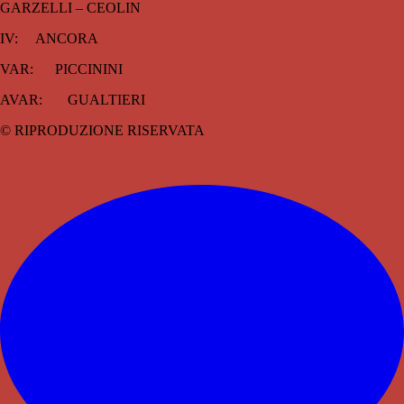
GARZELLI – CEOLIN
IV: ANCORA
VAR: PICCININI
AVAR: GUALTIERI
© RIPRODUZIONE RISERVATA