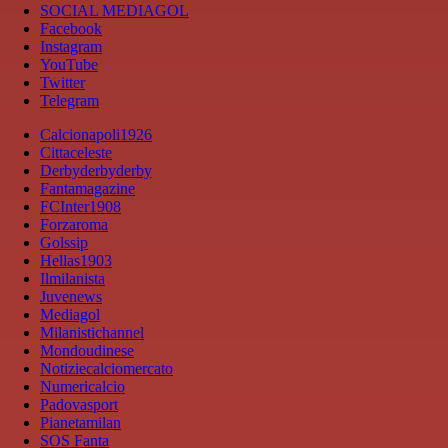
SOCIAL MEDIAGOL
Facebook
Instagram
YouTube
Twitter
Telegram
Calcionapoli1926
Cittaceleste
Derbyderbyderby
Fantamagazine
FCInter1908
Forzaroma
Golssip
Hellas1903
Ilmilanista
Juvenews
Mediagol
Milanistichannel
Mondoudinese
Notiziecalciomercato
Numericalcio
Padovasport
Pianetamilan
SOS Fanta