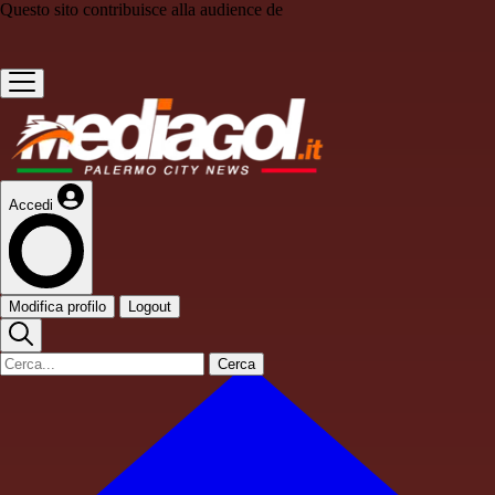
Questo sito contribuisce alla audience de
Accedi
Modifica profilo
Logout
Cerca