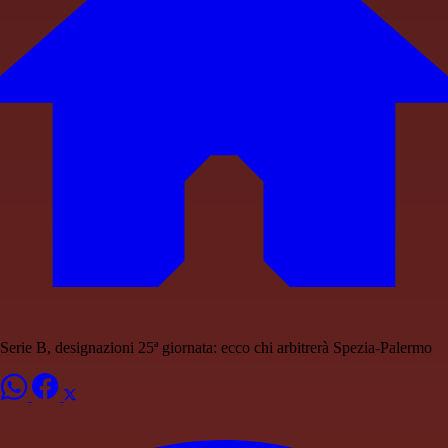
Serie B, designazioni 25ª giornata: ecco chi arbitrerà Spezia-Palermo