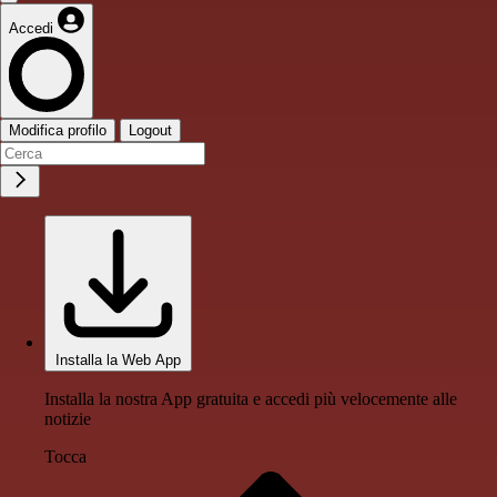
Accedi
Modifica profilo
Logout
Installa la Web App
Installa la nostra App gratuita e accedi più velocemente alle
notizie
Tocca