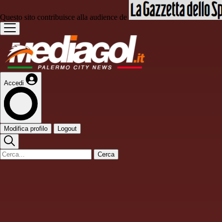
Questo sito contribuisce alla audience de
Accedi
Modifica profilo
Logout
Cerca