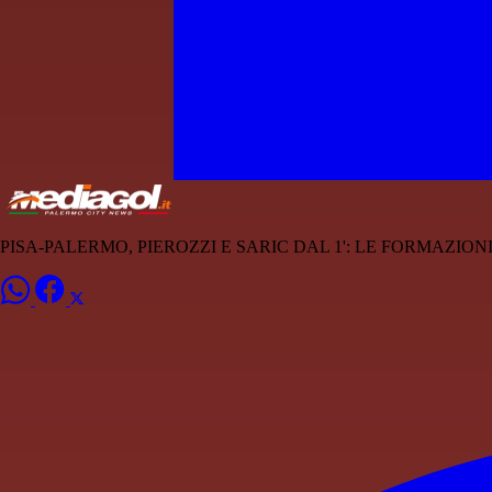
PISA-PALERMO, PIEROZZI E SARIC DAL 1': LE FORMAZIONI