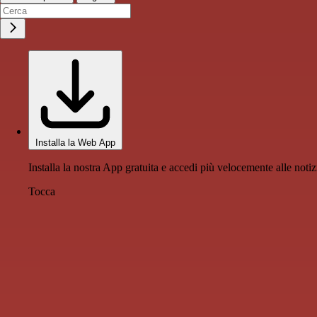
Installa la Web App
Installa la nostra App gratuita e accedi più velocemente alle notiz
Tocca