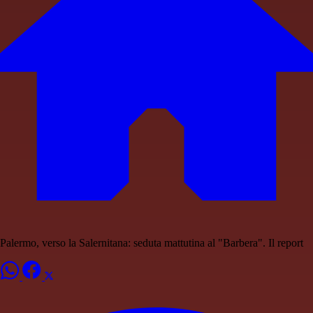
Palermo, verso la Salernitana: seduta mattutina al "Barbera". Il report