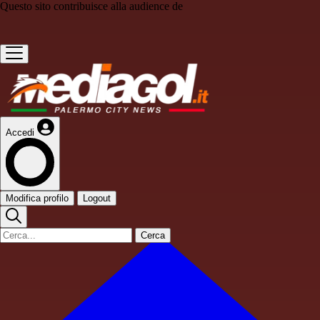
Questo sito contribuisce alla audience de
Accedi
Modifica profilo
Logout
Cerca