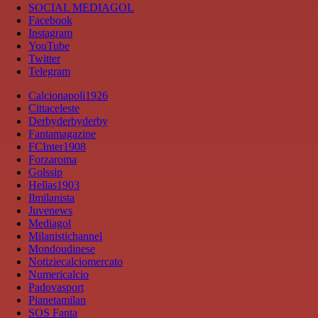
SOCIAL MEDIAGOL
Facebook
Instagram
YouTube
Twitter
Telegram
Calcionapoli1926
Cittaceleste
Derbyderbyderby
Fantamagazine
FCInter1908
Forzaroma
Golssip
Hellas1903
Ilmilanista
Juvenews
Mediagol
Milanistichannel
Mondoudinese
Notiziecalciomercato
Numericalcio
Padovasport
Pianetamilan
SOS Fanta