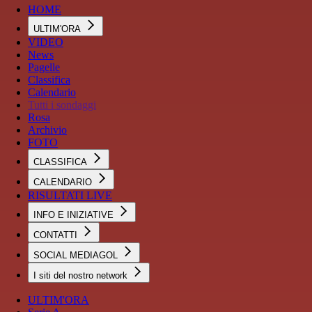
HOME
ULTIM'ORA
VIDEO
News
Pagelle
Classifica
Calendario
Tutti i sondaggi
Rosa
Archivio
FOTO
CLASSIFICA
CALENDARIO
RISULTATI LIVE
INFO E INIZIATIVE
CONTATTI
SOCIAL MEDIAGOL
I siti del nostro network
ULTIM'ORA