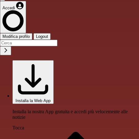
Accedi
Modifica profilo
Logout
Installa la Web App
Installa la nostra App gratuita e accedi più velocemente alle
notizie
Tocca