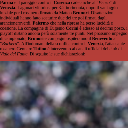
Parma
e il pareggio contro il
Cosenza
cade anche al "
Penzo
" di
Venezia
. Lagunari vittoriosi per 3-2 in rimonta, dopo il vantaggio
iniziale per i rosanero firmato da Matteo
Brunori
. Disattenzioni
individuali hanno fatto scaturire due dei tre gol firmati dagli
arancioneroverdi,
Palermo
che nella ripresa ha perso lucidità e
coesione. La compagine di Eugenio
Corini
è adesso al decimo posto, i
playoff distano ancora però solamente tre punti. Nel prossimo impegno
di campionato,
Brunori
e compagni ospiteranno il
Benevento
al
"
Barbera
". All'indomani della sconfitta contro il
Venezia
, l'attaccante
rosanero Gennaro
Tutino
è intervenuto ai canali ufficiali del club di
Viale del Fante
. Di seguito le sue dichiarazioni: