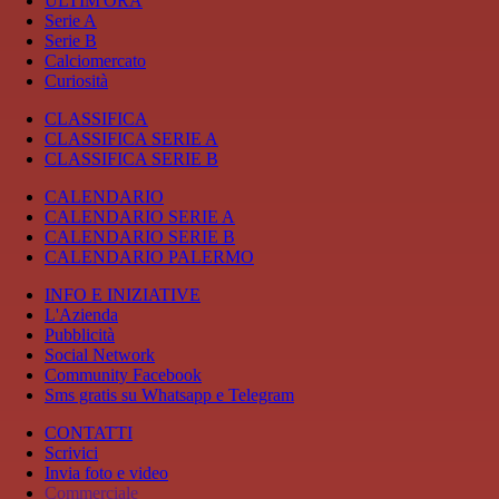
ULTIM'ORA
Serie A
Serie B
Calciomercato
Curiosità
CLASSIFICA
CLASSIFICA SERIE A
CLASSIFICA SERIE B
CALENDARIO
CALENDARIO SERIE A
CALENDARIO SERIE B
CALENDARIO PALERMO
INFO E INIZIATIVE
L'Azienda
Pubblicità
Social Network
Community Facebook
Sms gratis su Whatsapp e Telegram
CONTATTI
Scrivici
Invia foto e video
Commerciale