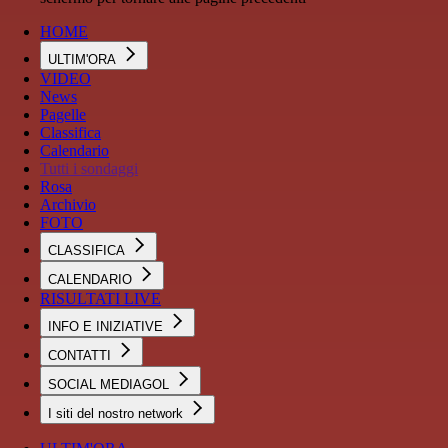
HOME
ULTIM'ORA
VIDEO
News
Pagelle
Classifica
Calendario
Tutti i sondaggi
Rosa
Archivio
FOTO
CLASSIFICA
CALENDARIO
RISULTATI LIVE
INFO E INIZIATIVE
CONTATTI
SOCIAL MEDIAGOL
I siti del nostro network