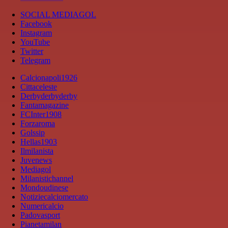
SOCIAL MEDIAGOL
Facebook
Instagram
YouTube
Twitter
Telegram
Calcionapoli1926
Cittaceleste
Derbyderbyderby
Fantamagazine
FCInter1908
Forzaroma
Golssip
Hellas1903
Ilmilanista
Juvenews
Mediagol
Milanistichannel
Mondoudinese
Notiziecalciomercato
Numericalcio
Padovasport
Pianetamilan