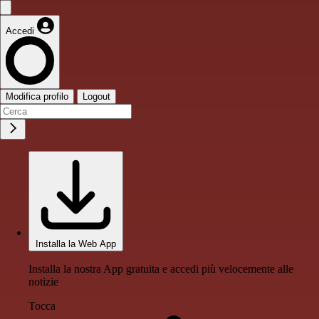
Accedi
Modifica profilo
Logout
Installa la Web App
Installa la nostra App gratuita e accedi più velocemente alle
notizie
Tocca