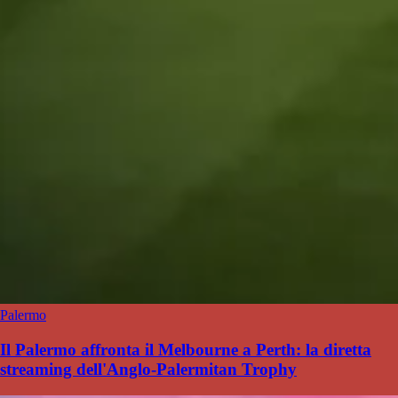
Palermo
Il Palermo affronta il Melbourne a Perth: la diretta
streaming dell'Anglo-Palermitan Trophy