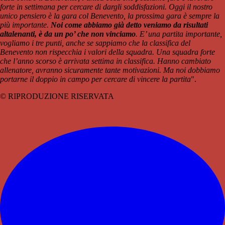
forte in settimana per cercare di dargli soddisfazioni. Oggi il nostro
unico pensiero è la gara col Benevento, la prossima gara è sempre la
più importante.
Noi come abbiamo già detto veniamo da risultati
altalenanti, è da un po’ che non vinciamo
. E’ una partita importante,
vogliamo i tre punti, anche se sappiamo che la classifica del
Benevento non rispecchia i valori della squadra. Una squadra forte
che l’anno scorso è arrivata settima in classifica. Hanno cambiato
allenatore, avranno sicuramente tante motivazioni. Ma noi dobbiamo
portarne il doppio in campo per cercare di vincere la partita
".
© RIPRODUZIONE RISERVATA