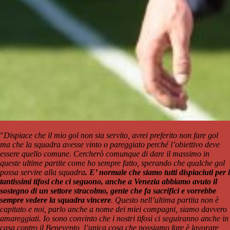
"
Dispiace che il mio gol non sia servito, avrei preferito non fare gol
ma che la squadra avesse vinto o pareggiato perché l’obiettivo deve
essere quello comune. Cercherò comunque di dare il massimo in
queste ultime partite come ho sempre fatto, sperando che qualche gol
possa servire alla squadra
. E’ normale che siamo tutti dispiaciuti per i
tantissimi tifosi che ci seguono, anche a Venezia abbiamo avuto il
sostegno di un settore stracolmo, gente che fa sacrifici e vorrebbe
sempre vedere la squadra vincere
. Questo nell’ultima partita non è
capitato e noi, parlo anche a nome dei miei compagni, siamo davvero
amareggiati. Io sono convinto che i nostri tifosi ci seguiranno anche in
casa contro il Benevento, l’unica cosa che possiamo fare è lavorare