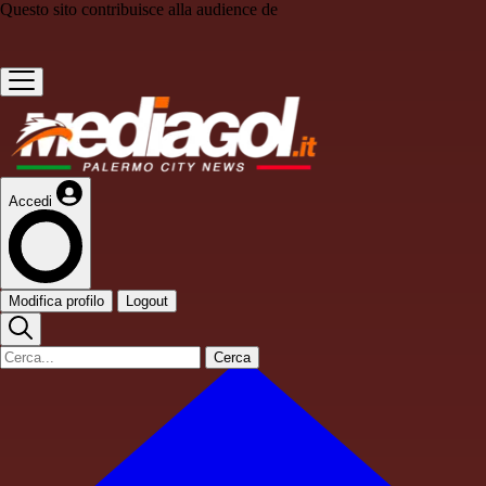
Questo sito contribuisce alla audience de
Accedi
Modifica profilo
Logout
Cerca