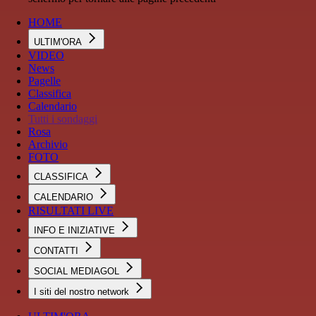
HOME
ULTIM'ORA
VIDEO
News
Pagelle
Classifica
Calendario
Tutti i sondaggi
Rosa
Archivio
FOTO
CLASSIFICA
CALENDARIO
RISULTATI LIVE
INFO E INIZIATIVE
CONTATTI
SOCIAL MEDIAGOL
I siti del nostro network