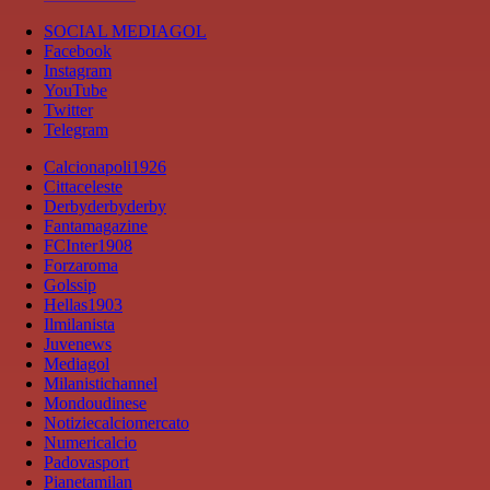
SOCIAL MEDIAGOL
Facebook
Instagram
YouTube
Twitter
Telegram
Calcionapoli1926
Cittaceleste
Derbyderbyderby
Fantamagazine
FCInter1908
Forzaroma
Golssip
Hellas1903
Ilmilanista
Juvenews
Mediagol
Milanistichannel
Mondoudinese
Notiziecalciomercato
Numericalcio
Padovasport
Pianetamilan