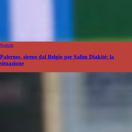
Notizie
Palermo, sirene dal Belgio per Salim Diakité: la
situazione