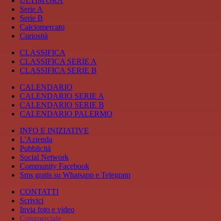
ULTIM'ORA
Serie A
Serie B
Calciomercato
Curiosità
CLASSIFICA
CLASSIFICA SERIE A
CLASSIFICA SERIE B
CALENDARIO
CALENDARIO SERIE A
CALENDARIO SERIE B
CALENDARIO PALERMO
INFO E INIZIATIVE
L'Azienda
Pubblicità
Social Network
Community Facebook
Sms gratis su Whatsapp e Telegram
CONTATTI
Scrivici
Invia foto e video
Commerciale