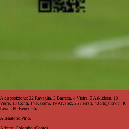
A disposizione: 22 Ravaglia, 3 Barreca, 4 Vieira, 5 Askildsen, 10
Verre, 13 Conti, 14 Kasami, 19 Alvarez, 25 Ferrari, 40 Stojanovic, 46
Leoni, 80 Benedetti.
Allenatore: Pirlo.
Arbitro: Colombo (Como)