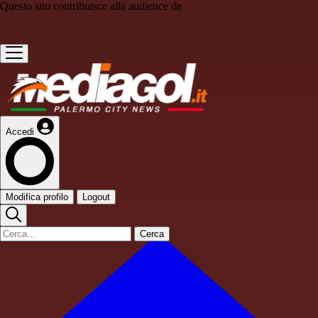
Questo sito contribuisce alla audience de
Accedi
Modifica profilo
Logout
Cerca