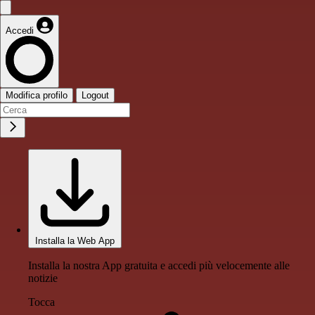
Accedi
Modifica profilo
Logout
Installa la Web App
Installa la nostra App gratuita e accedi più velocemente alle
notizie
Tocca