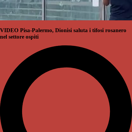
VIDEO Pisa-Palermo, Dionisi saluta i tifosi rosanero
nel settore ospiti