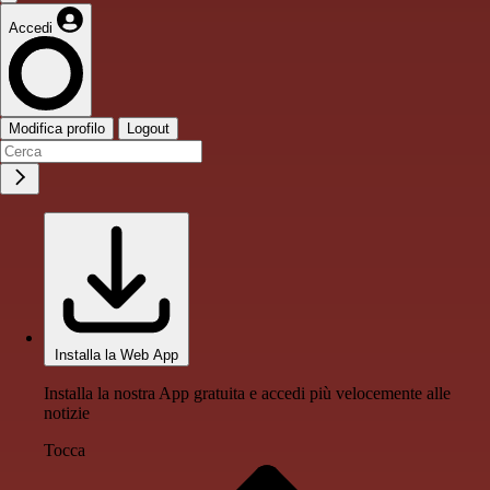
Accedi
Modifica profilo
Logout
Installa la Web App
Installa la nostra App gratuita e accedi più velocemente alle
notizie
Tocca