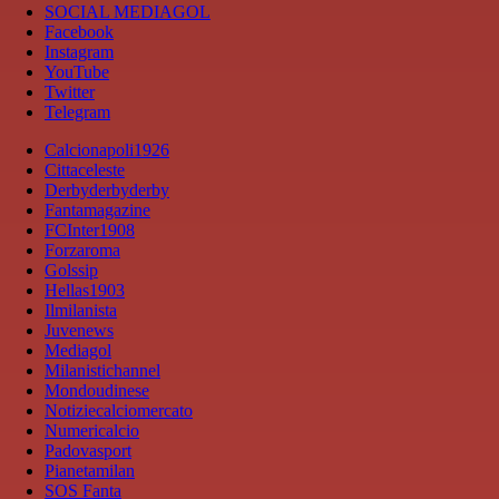
SOCIAL MEDIAGOL
Facebook
Instagram
YouTube
Twitter
Telegram
Calcionapoli1926
Cittaceleste
Derbyderbyderby
Fantamagazine
FCInter1908
Forzaroma
Golssip
Hellas1903
Ilmilanista
Juvenews
Mediagol
Milanistichannel
Mondoudinese
Notiziecalciomercato
Numericalcio
Padovasport
Pianetamilan
SOS Fanta