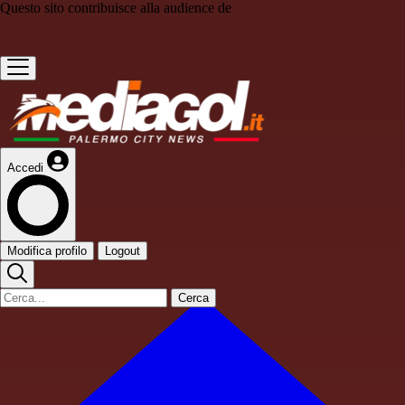
Questo sito contribuisce alla audience de
Accedi
Modifica profilo
Logout
Cerca