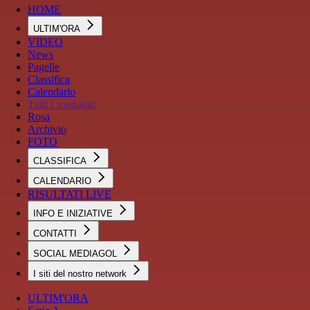
HOME
ULTIM'ORA
VIDEO
News
Pagelle
Classifica
Calendario
Tutti i sondaggi
Rosa
Archivio
FOTO
CLASSIFICA
CALENDARIO
RISULTATI LIVE
INFO E INIZIATIVE
CONTATTI
SOCIAL MEDIAGOL
I siti del nostro network
ULTIM'ORA