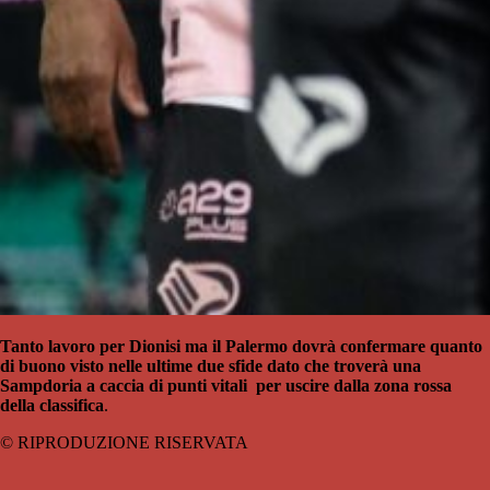
Tanto lavoro per Dionisi ma il Palermo dovrà confermare quanto
di buono visto nelle ultime due sfide dato che troverà una
Sampdoria a caccia di punti vitali per uscire dalla zona rossa
della classifica
.
© RIPRODUZIONE RISERVATA