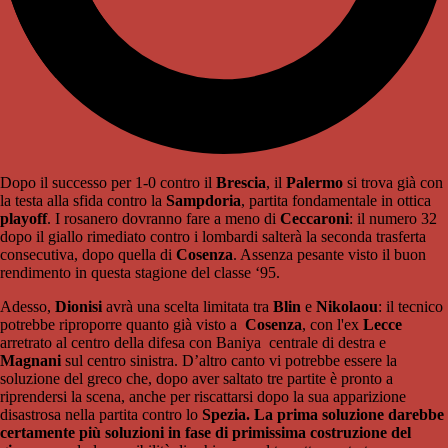
Dopo il successo per 1-0 contro il
Brescia
, il
Palermo
si trova già con
la testa alla sfida contro la
Sampdoria
, partita fondamentale in ottica
playoff
. I rosanero dovranno fare a meno di
Ceccaroni
: il numero 32
dopo il giallo rimediato contro i lombardi salterà la seconda trasferta
consecutiva, dopo quella di
Cosenza
. Assenza pesante visto il buon
rendimento in questa stagione del classe ‘95.
Adesso,
Dionisi
avrà una scelta limitata tra
Blin
e
Nikolaou
: il tecnico
potrebbe riproporre quanto già visto a
Cosenza
, con l'ex
Lecce
arretrato al centro della difesa con Baniya centrale di destra e
Magnani
sul centro sinistra. D’altro canto vi potrebbe essere la
soluzione del greco che, dopo aver saltato tre partite è pronto a
riprendersi la scena, anche per riscattarsi dopo la sua apparizione
disastrosa nella partita contro lo
Spezia. La prima soluzione darebbe
certamente più soluzioni in fase di primissima costruzione del