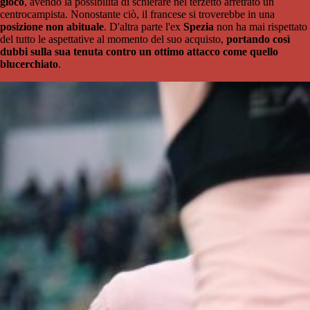
gioco
, avendo la possibilità di schierare nel terzetto arretrato un
centrocampista. Nonostante ciò, il francese si troverebbe in una
posizione non abituale
. D'altra parte l'ex
Spezia
non ha mai rispettato
del tutto le aspettative al momento del suo acquisto,
portando così
dubbi sulla sua tenuta contro un ottimo attacco come quello
blucerchiato
.