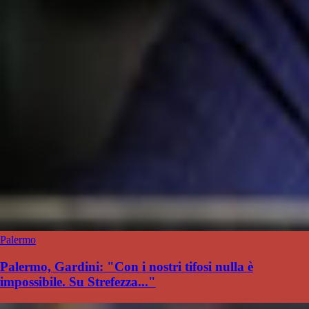
Palermo
Palermo, Gardini: "Con i nostri tifosi nulla è
impossibile. Su Strefezza..."