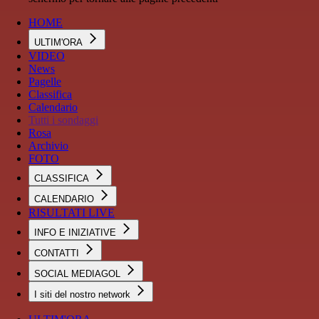
HOME
ULTIM'ORA
VIDEO
News
Pagelle
Classifica
Calendario
Tutti i sondaggi
Rosa
Archivio
FOTO
CLASSIFICA
CALENDARIO
RISULTATI LIVE
INFO E INIZIATIVE
CONTATTI
SOCIAL MEDIAGOL
I siti del nostro network