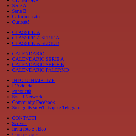
ULTIM'ORA
Serie A
Serie B
Calciomercato
Curiosità
CLASSIFICA
CLASSIFICA SERIE A
CLASSIFICA SERIE B
CALENDARIO
CALENDARIO SERIE A
CALENDARIO SERIE B
CALENDARIO PALERMO
INFO E INIZIATIVE
L'Azienda
Pubblicità
Social Network
Community Facebook
Sms gratis su Whatsapp e Telegram
CONTATTI
Scrivici
Invia foto e video
Commerciale