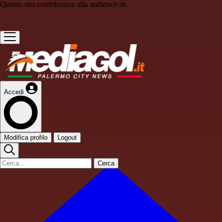
Questo sito contribuisce alla audience de
Accedi
Modifica profilo
Logout
Cerca