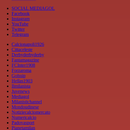
SOCIAL MEDIAGOL
Facebook
Instagram
YouTube
Twitter
Telegram
Calcionapoli1926
Cittaceleste
Derbyderbyderby
Fantamagazine
FCInter1908
Forzaroma
Golssip
Hellas1903
Ilmilanista
Juvenews
Mediagol
Milanistichannel
Mondoudinese
Notiziecalciomercato
Numericalcio
Padovasport
Pianetamilan