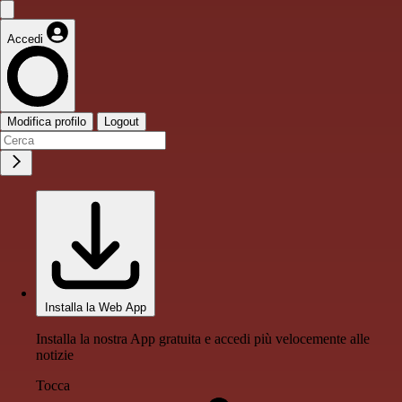
Accedi
Modifica profilo
Logout
Installa la Web App
Installa la nostra App gratuita e accedi più velocemente alle
notizie
Tocca