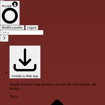
Accedi
Modifica profilo
Logout
Installa la Web App
Installa la nostra App gratuita e accedi più velocemente alle
notizie
Tocca