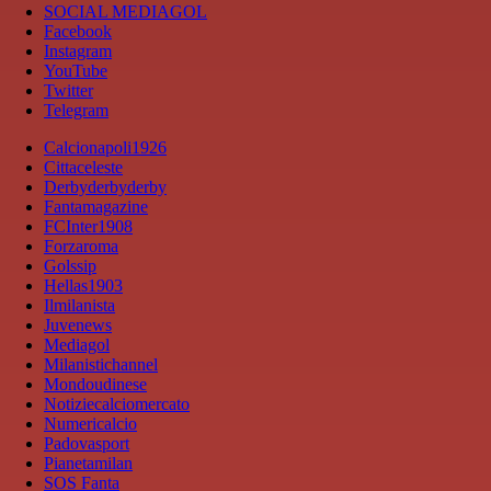
SOCIAL MEDIAGOL
Facebook
Instagram
YouTube
Twitter
Telegram
Calcionapoli1926
Cittaceleste
Derbyderbyderby
Fantamagazine
FCInter1908
Forzaroma
Golssip
Hellas1903
Ilmilanista
Juvenews
Mediagol
Milanistichannel
Mondoudinese
Notiziecalciomercato
Numericalcio
Padovasport
Pianetamilan
SOS Fanta