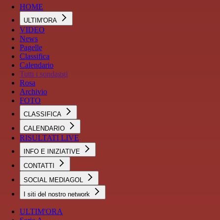
HOME
ULTIM'ORA
VIDEO
News
Pagelle
Classifica
Calendario
Tutti i sondaggi
Rosa
Archivio
FOTO
CLASSIFICA
CALENDARIO
RISULTATI LIVE
INFO E INIZIATIVE
CONTATTI
SOCIAL MEDIAGOL
I siti del nostro network
ULTIM'ORA