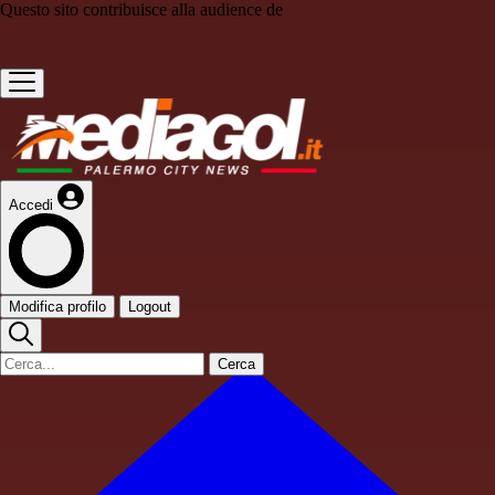
Questo sito contribuisce alla audience de
Accedi
Modifica profilo
Logout
Cerca