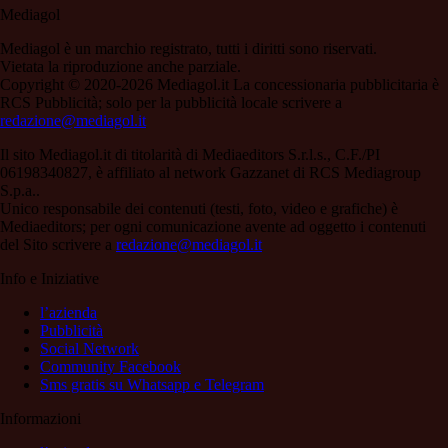
Mediagol
Mediagol è un marchio registrato, tutti i diritti sono riservati.
Vietata la riproduzione anche parziale.
Copyright © 2020-2026 Mediagol.it La concessionaria pubblicitaria è
RCS Pubblicità; solo per la pubblicità locale scrivere a
redazione@mediagol.it
Il sito Mediagol.it di titolarità di Mediaeditors S.r.l.s., C.F./PI
06198340827, è affiliato al network Gazzanet di RCS Mediagroup
S.p.a..
Unico responsabile dei contenuti (testi, foto, video e grafiche) è
Mediaeditors; per ogni comunicazione avente ad oggetto i contenuti
del Sito scrivere a
redazione@mediagol.it
Info e Iniziative
l’azienda
Pubblicità
Social Network
Community Facebook
Sms gratis su Whatsapp e Telegram
Informazioni