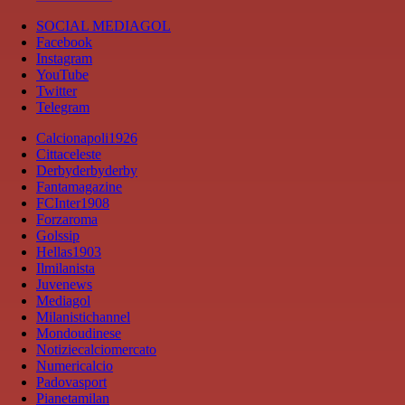
SOCIAL MEDIAGOL
Facebook
Instagram
YouTube
Twitter
Telegram
Calcionapoli1926
Cittaceleste
Derbyderbyderby
Fantamagazine
FCInter1908
Forzaroma
Golssip
Hellas1903
Ilmilanista
Juvenews
Mediagol
Milanistichannel
Mondoudinese
Notiziecalciomercato
Numericalcio
Padovasport
Pianetamilan