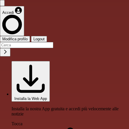
Accedi
Modifica profilo
Logout
Installa la Web App
Installa la nostra App gratuita e accedi più velocemente alle
notizie
Tocca