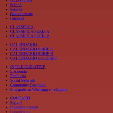
ULTIM'ORA
Serie A
Serie B
Calciomercato
Curiosità
CLASSIFICA
CLASSIFICA SERIE A
CLASSIFICA SERIE B
CALENDARIO
CALENDARIO SERIE A
CALENDARIO SERIE B
CALENDARIO PALERMO
INFO E INIZIATIVE
L'Azienda
Pubblicità
Social Network
Community Facebook
Sms gratis su Whatsapp e Telegram
CONTATTI
Scrivici
Invia foto e video
Commerciale