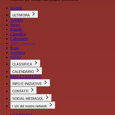
HOME
ULTIM'ORA
VIDEO
News
Pagelle
Classifica
Calendario
Tutti i sondaggi
Rosa
Archivio
FOTO
CLASSIFICA
CALENDARIO
RISULTATI LIVE
INFO E INIZIATIVE
CONTATTI
SOCIAL MEDIAGOL
I siti del nostro network