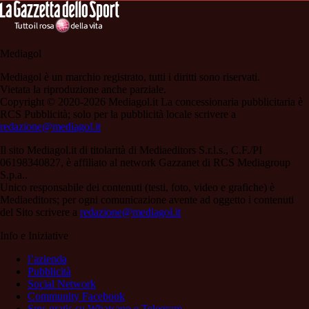
Mediagol
Mediagol è un marchio registrato, tutti i diritti sono riservati.
Vietata la riproduzione anche parziale.
Copyright © 2020-2026 Mediagol.it La concessionaria pubblicitaria è
RCS Pubblicità; solo per la pubblicità locale scrivere a
redazione@mediagol.it
Il sito Mediagol.it di titolarità di Mediaeditors S.r.l.s., C.F./PI
06198340827, è affiliato al network Gazzanet di RCS Mediagroup
S.p.a..
Unico responsabile dei contenuti (testi, foto, video e grafiche) è
Mediaeditors; per ogni comunicazione avente ad oggetto i contenuti
del Sito scrivere a
redazione@mediagol.it
Info e Iniziative
l’azienda
Pubblicità
Social Network
Community Facebook
Sms gratis su Whatsapp e Telegram