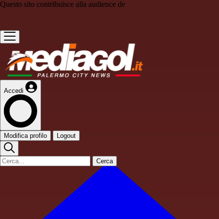
Questo sito contribuisce alla audience de
Accedi
Modifica profilo
Logout
Cerca