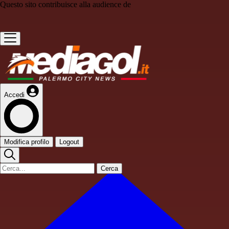
Questo sito contribuisce alla audience de
Accedi
Modifica profilo
Logout
Cerca