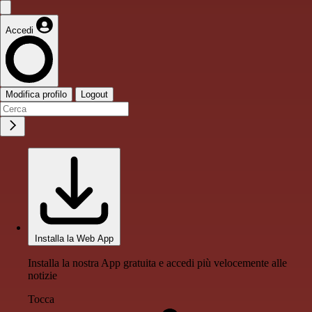
Accedi
Modifica profilo
Logout
Installa la Web App
Installa la nostra App gratuita e accedi più velocemente alle
notizie
Tocca