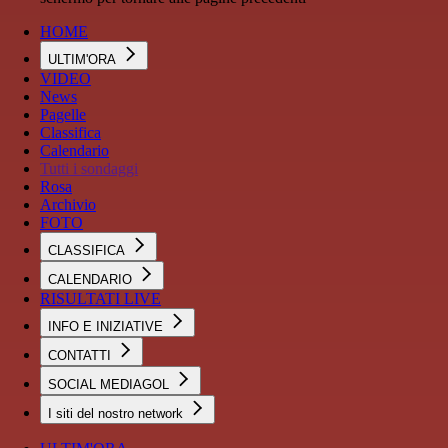
HOME
ULTIM'ORA
VIDEO
News
Pagelle
Classifica
Calendario
Tutti i sondaggi
Rosa
Archivio
FOTO
CLASSIFICA
CALENDARIO
RISULTATI LIVE
INFO E INIZIATIVE
CONTATTI
SOCIAL MEDIAGOL
I siti del nostro network