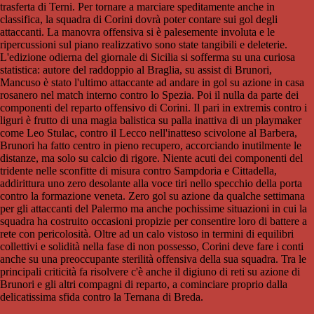
trasferta di Terni. Per tornare a marciare speditamente anche in
classifica, la squadra di Corini dovrà poter contare sui gol degli
attaccanti. La manovra offensiva si è palesemente involuta e le
ripercussioni sul piano realizzativo sono state tangibili e deleterie.
L'edizione odierna del giornale di Sicilia si sofferma su una curiosa
statistica: autore del raddoppio al Braglia, su assist di Brunori,
Mancuso è stato l'ultimo attaccante ad andare in gol su azione in casa
rosanero nel match interno contro lo Spezia. Poi il nulla da parte dei
componenti del reparto offensivo di Corini. Il pari in extremis contro i
liguri è frutto di una magia balistica su palla inattiva di un playmaker
come Leo Stulac, contro il Lecco nell'inatteso scivolone al Barbera,
Brunori ha fatto centro in pieno recupero, accorciando inutilmente le
distanze, ma solo su calcio di rigore. Niente acuti dei componenti del
tridente nelle sconfitte di misura contro Sampdoria e Cittadella,
addirittura uno zero desolante alla voce tiri nello specchio della porta
contro la formazione veneta. Zero gol su azione da qualche settimana
per gli attaccanti del Palermo ma anche pochissime situazioni in cui la
squadra ha costruito occasioni propizie per consentire loro di battere a
rete con pericolosità. Oltre ad un calo vistoso in termini di equilibri
collettivi e solidità nella fase di non possesso, Corini deve fare i conti
anche su una preoccupante sterilità offensiva della sua squadra. Tra le
principali criticità fa risolvere c'è anche il digiuno di reti su azione di
Brunori e gli altri compagni di reparto, a cominciare proprio dalla
delicatissima sfida contro la Ternana di Breda.