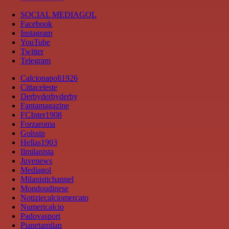
SOCIAL MEDIAGOL
Facebook
Instagram
YouTube
Twitter
Telegram
Calcionapoli1926
Cittaceleste
Derbyderbyderby
Fantamagazine
FCInter1908
Forzaroma
Golssip
Hellas1903
Ilmilanista
Juvenews
Mediagol
Milanistichannel
Mondoudinese
Notiziecalciomercato
Numericalcio
Padovasport
Pianetamilan