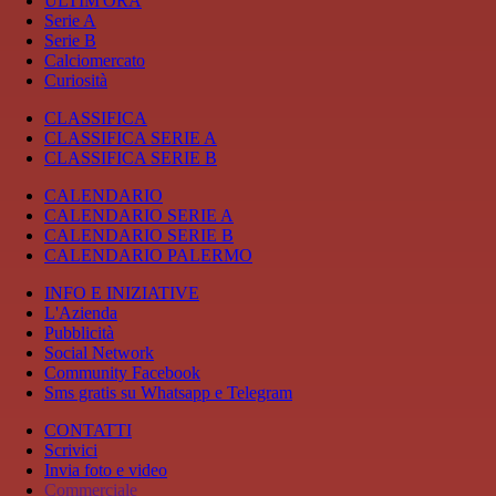
ULTIM'ORA
Serie A
Serie B
Calciomercato
Curiosità
CLASSIFICA
CLASSIFICA SERIE A
CLASSIFICA SERIE B
CALENDARIO
CALENDARIO SERIE A
CALENDARIO SERIE B
CALENDARIO PALERMO
INFO E INIZIATIVE
L'Azienda
Pubblicità
Social Network
Community Facebook
Sms gratis su Whatsapp e Telegram
CONTATTI
Scrivici
Invia foto e video
Commerciale