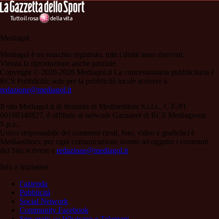
Mediagol
Mediagol è un marchio registrato, tutti i diritti sono riservati.
Vietata la riproduzione anche parziale.
Copyright © 2020-2026 Mediagol.it La concessionaria pubblicitaria è
RCS Pubblicità; solo per la pubblicità locale scrivere a
redazione@mediagol.it
Il sito Mediagol.it di titolarità di Mediaeditors S.r.l.s., C.F./PI
06198340827, è affiliato al network Gazzanet di RCS Mediagroup
S.p.a..
Unico responsabile dei contenuti (testi, foto, video e grafiche) è
Mediaeditors; per ogni comunicazione avente ad oggetto i contenuti
del Sito scrivere a
redazione@mediagol.it
Info e Iniziative
l’azienda
Pubblicità
Social Network
Community Facebook
Sms gratis su Whatsapp e Telegram