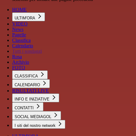
HOME
ULTIM'ORA
VIDEO
News
Pagelle
Classifica
Calendario
Tutti i sondaggi
Rosa
Archivio
FOTO
CLASSIFICA
CALENDARIO
RISULTATI LIVE
INFO E INIZIATIVE
CONTATTI
SOCIAL MEDIAGOL
I siti del nostro network