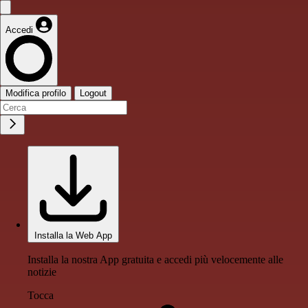
Accedi
Modifica profilo
Logout
Installa la Web App
Installa la nostra App gratuita e accedi più velocemente alle
notizie
Tocca