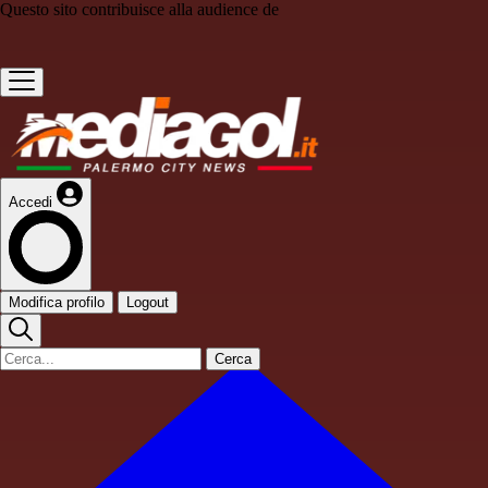
Questo sito contribuisce alla audience de
Accedi
Modifica profilo
Logout
Cerca