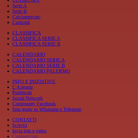
ULTIM'ORA
Serie A
Serie B
Calciomercato
Curiosità
CLASSIFICA
CLASSIFICA SERIE A
CLASSIFICA SERIE B
CALENDARIO
CALENDARIO SERIE A
CALENDARIO SERIE B
CALENDARIO PALERMO
INFO E INIZIATIVE
L'Azienda
Pubblicità
Social Network
Community Facebook
Sms gratis su Whatsapp e Telegram
CONTATTI
Scrivici
Invia foto e video
Commerciale