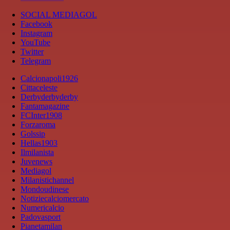
SOCIAL MEDIAGOL
Facebook
Instagram
YouTube
Twitter
Telegram
Calcionapoli1926
Cittaceleste
Derbyderbyderby
Fantamagazine
FCInter1908
Forzaroma
Golssip
Hellas1903
Ilmilanista
Juvenews
Mediagol
Milanistichannel
Mondoudinese
Notiziecalciomercato
Numericalcio
Padovasport
Pianetamilan