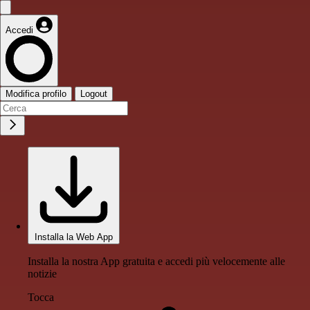
Accedi
Modifica profilo
Logout
Installa la Web App
Installa la nostra App gratuita e accedi più velocemente alle
notizie
Tocca