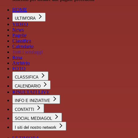
HOME
ULTIM'ORA
VIDEO
News
Pagelle
Classifica
Calendario
Tutti i sondaggi
Rosa
Archivio
FOTO
CLASSIFICA
CALENDARIO
RISULTATI LIVE
INFO E INIZIATIVE
CONTATTI
SOCIAL MEDIAGOL
I siti del nostro network