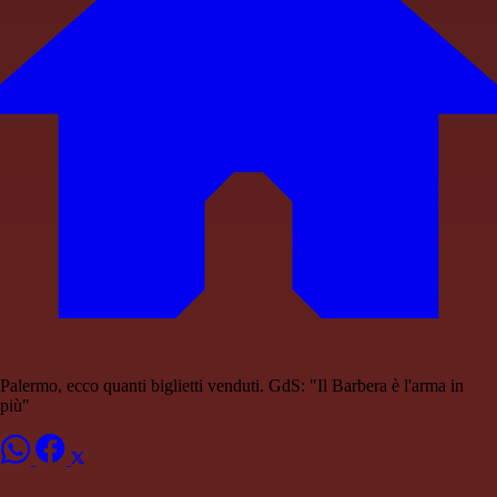
Palermo, ecco quanti biglietti venduti. GdS: "Il Barbera è l'arma in
più"