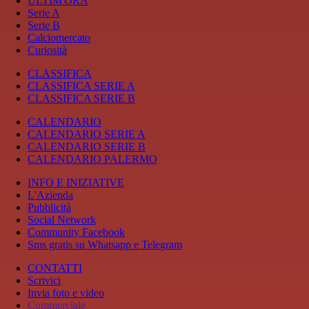
ULTIM'ORA
Serie A
Serie B
Calciomercato
Curiosità
CLASSIFICA
CLASSIFICA SERIE A
CLASSIFICA SERIE B
CALENDARIO
CALENDARIO SERIE A
CALENDARIO SERIE B
CALENDARIO PALERMO
INFO E INIZIATIVE
L'Azienda
Pubblicità
Social Network
Community Facebook
Sms gratis su Whatsapp e Telegram
CONTATTI
Scrivici
Invia foto e video
Commerciale