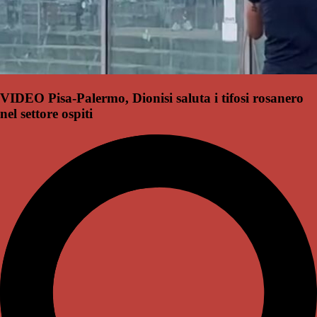
VIDEO Pisa-Palermo, Dionisi saluta i tifosi rosanero
nel settore ospiti