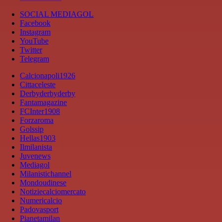
SOCIAL MEDIAGOL
Facebook
Instagram
YouTube
Twitter
Telegram
Calcionapoli1926
Cittaceleste
Derbyderbyderby
Fantamagazine
FCInter1908
Forzaroma
Golssip
Hellas1903
Ilmilanista
Juvenews
Mediagol
Milanistichannel
Mondoudinese
Notiziecalciomercato
Numericalcio
Padovasport
Pianetamilan