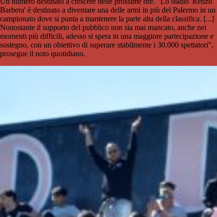
Un numero destinato a crescere nelle prossime ore. "Lo stadio 'Renzo
Barbera' è destinato a diventare una delle armi in più del Palermo in un
campionato dove si punta a mantenere la parte alta della classifica. [...]
Nonostante il supporto del pubblico non sia mai mancato, anche nei
momenti più difficili, adesso si spera in una maggiore partecipazione e
sostegno, con un obiettivo di superare stabilmente i 30.000 spettatori",
prosegue il noto quotidiano.