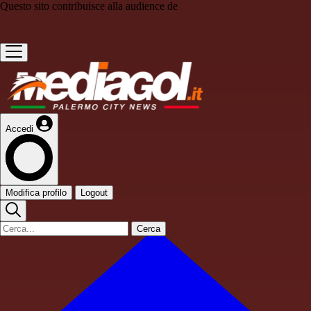
Questo sito contribuisce alla audience de
Accedi
Modifica profilo
Logout
Cerca