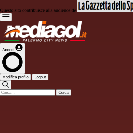
Questo sito contribuisce alla audience de
Accedi
Modifica profilo
Logout
Cerca