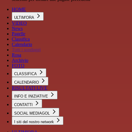
HOME
ULTIM'ORA
VIDEO
News
Pagelle
Classifica
Calendario
Tutti i sondaggi
Rosa
Archivio
FOTO
CLASSIFICA
CALENDARIO
RISULTATI LIVE
INFO E INIZIATIVE
CONTATTI
SOCIAL MEDIAGOL
I siti del nostro network