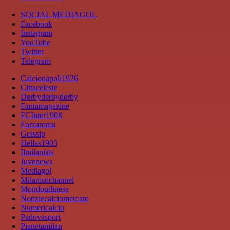
SOCIAL MEDIAGOL
Facebook
Instagram
YouTube
Twitter
Telegram
Calcionapoli1926
Cittaceleste
Derbyderbyderby
Fantamagazine
FCInter1908
Forzaroma
Golssip
Hellas1903
Ilmilanista
Juvenews
Mediagol
Milanistichannel
Mondoudinese
Notiziecalciomercato
Numericalcio
Padovasport
Pianetamilan