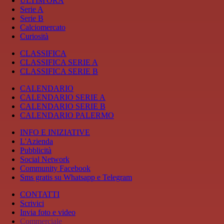
ULTIM'ORA
Serie A
Serie B
Calciomercato
Curiosità
CLASSIFICA
CLASSIFICA SERIE A
CLASSIFICA SERIE B
CALENDARIO
CALENDARIO SERIE A
CALENDARIO SERIE B
CALENDARIO PALERMO
INFO E INIZIATIVE
L'Azienda
Pubblicità
Social Network
Community Facebook
Sms gratis su Whatsapp e Telegram
CONTATTI
Scrivici
Invia foto e video
Commerciale