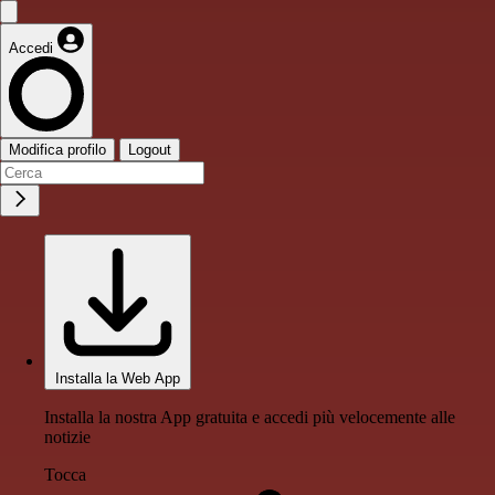
Accedi
Modifica profilo
Logout
Installa la Web App
Installa la nostra App gratuita e accedi più velocemente alle
notizie
Tocca