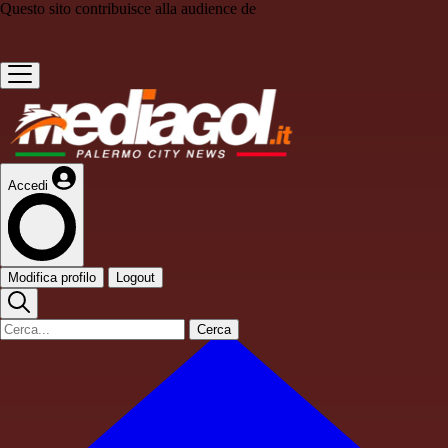
Questo sito contribuisce alla audience de
Accedi
Modifica profilo
Logout
Cerca