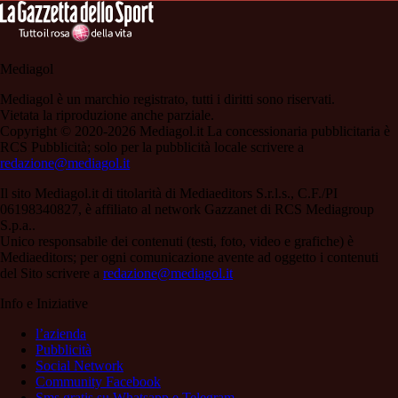
Mediagol
Mediagol è un marchio registrato, tutti i diritti sono riservati.
Vietata la riproduzione anche parziale.
Copyright © 2020-2026 Mediagol.it La concessionaria pubblicitaria è
RCS Pubblicità; solo per la pubblicità locale scrivere a
redazione@mediagol.it
Il sito Mediagol.it di titolarità di Mediaeditors S.r.l.s., C.F./PI
06198340827, è affiliato al network Gazzanet di RCS Mediagroup
S.p.a..
Unico responsabile dei contenuti (testi, foto, video e grafiche) è
Mediaeditors; per ogni comunicazione avente ad oggetto i contenuti
del Sito scrivere a
redazione@mediagol.it
Info e Iniziative
l’azienda
Pubblicità
Social Network
Community Facebook
Sms gratis su Whatsapp e Telegram