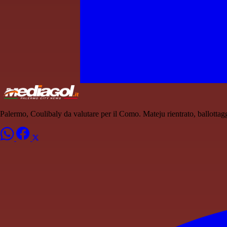
Palermo, Coulibaly da valutare per il Como. Mateju rientrato, ballotta