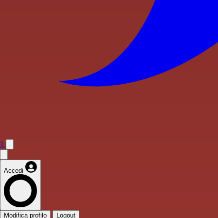
1
Accedi
Modifica profilo
Logout