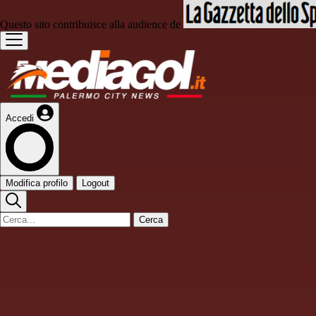
Questo sito contribuisce alla audience de
Accedi
Modifica profilo
Logout
Cerca