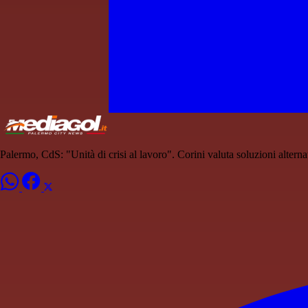
Palermo, CdS: "Unità di crisi al lavoro". Corini valuta soluzioni alterna