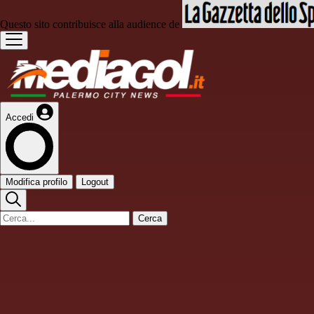
Questo sito contribuisce alla audience de
Accedi
Modifica profilo
Logout
Cerca