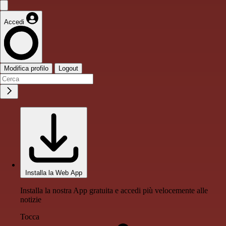
Accedi
Modifica profilo
Logout
Installa la Web App
Installa la nostra App gratuita e accedi più velocemente alle
notizie
Tocca