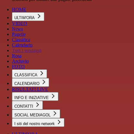
HOME
ULTIM'ORA
VIDEO
News
Pagelle
Classifica
Calendario
Tutti i sondaggi
Rosa
Archivio
FOTO
CLASSIFICA
CALENDARIO
RISULTATI LIVE
INFO E INIZIATIVE
CONTATTI
SOCIAL MEDIAGOL
I siti del nostro network