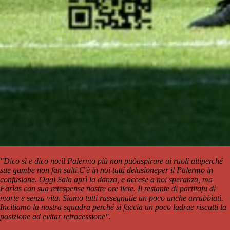
"Dico sì e dico no:
il Palermo più non può
aspirare ai ruoli alti
perché
sue gambe non fan salti.
C'è in noi tutti delusione
per il Palermo in
confusione.
Oggi Sala aprì la danza,
e accese a noi speranza,
ma
Farìas con sua rete
spense nostre ore liete.
Il restante di partita
fu di
morte e senza vita.
Siamo tutti rassegnati
e un poco anche arrabbiati.
Incitiamo la nostra squadra
perché si faccia un poco ladra
e riscatti la
posizione
ad evitar retrocessione".