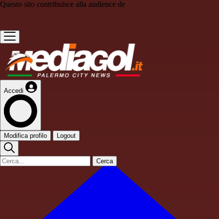
Questo sito contribuisce alla audience de
Accedi
Modifica profilo
Logout
Cerca