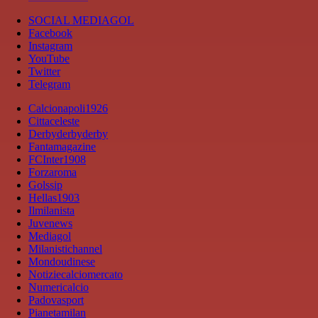
SOCIAL MEDIAGOL
Facebook
Instagram
YouTube
Twitter
Telegram
Calcionapoli1926
Cittaceleste
Derbyderbyderby
Fantamagazine
FCInter1908
Forzaroma
Golssip
Hellas1903
Ilmilanista
Juvenews
Mediagol
Milanistichannel
Mondoudinese
Notiziecalciomercato
Numericalcio
Padovasport
Pianetamilan