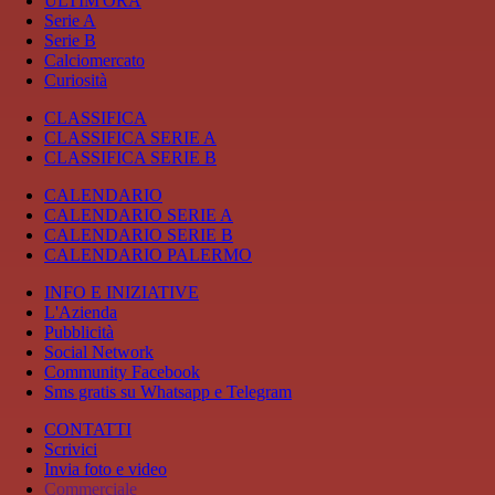
ULTIM'ORA
Serie A
Serie B
Calciomercato
Curiosità
CLASSIFICA
CLASSIFICA SERIE A
CLASSIFICA SERIE B
CALENDARIO
CALENDARIO SERIE A
CALENDARIO SERIE B
CALENDARIO PALERMO
INFO E INIZIATIVE
L'Azienda
Pubblicità
Social Network
Community Facebook
Sms gratis su Whatsapp e Telegram
CONTATTI
Scrivici
Invia foto e video
Commerciale