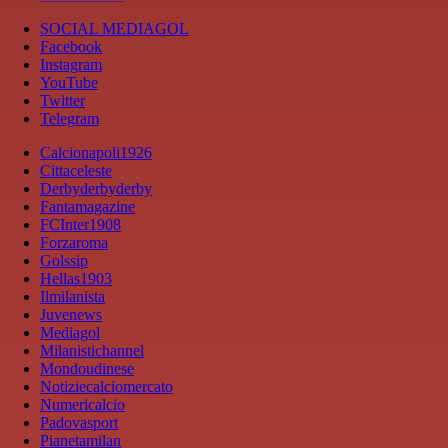
SOCIAL MEDIAGOL
Facebook
Instagram
YouTube
Twitter
Telegram
Calcionapoli1926
Cittaceleste
Derbyderbyderby
Fantamagazine
FCInter1908
Forzaroma
Golssip
Hellas1903
Ilmilanista
Juvenews
Mediagol
Milanistichannel
Mondoudinese
Notiziecalciomercato
Numericalcio
Padovasport
Pianetamilan