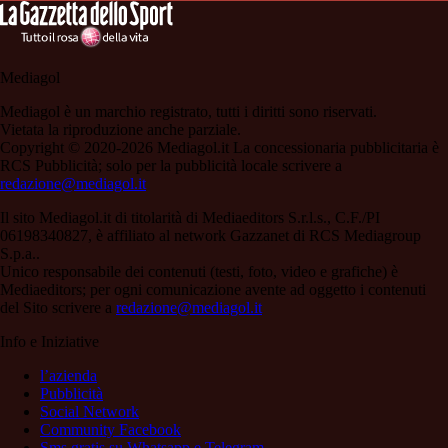
Mediagol
Mediagol è un marchio registrato, tutti i diritti sono riservati.
Vietata la riproduzione anche parziale.
Copyright © 2020-2026 Mediagol.it La concessionaria pubblicitaria è
RCS Pubblicità; solo per la pubblicità locale scrivere a
redazione@mediagol.it
Il sito Mediagol.it di titolarità di Mediaeditors S.r.l.s., C.F./PI
06198340827, è affiliato al network Gazzanet di RCS Mediagroup
S.p.a..
Unico responsabile dei contenuti (testi, foto, video e grafiche) è
Mediaeditors; per ogni comunicazione avente ad oggetto i contenuti
del Sito scrivere a
redazione@mediagol.it
Info e Iniziative
l’azienda
Pubblicità
Social Network
Community Facebook
Sms gratis su Whatsapp e Telegram