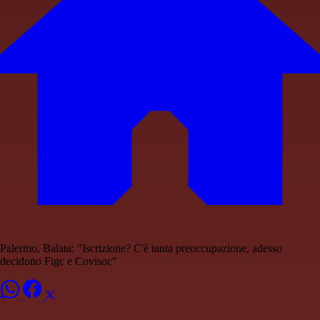
Palermo, Balata: "Iscrizione? C'è tanta preoccupazione, adesso
decidono Figc e Covisoc"