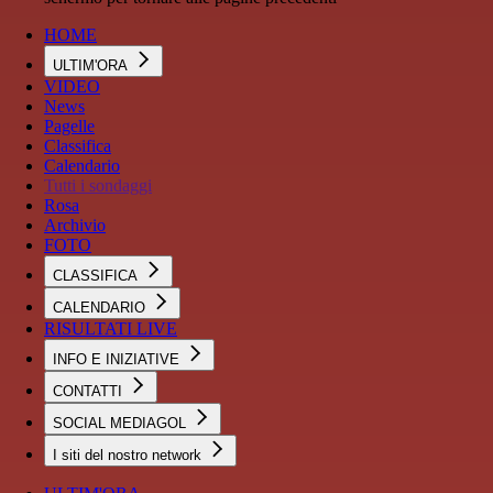
HOME
ULTIM'ORA
VIDEO
News
Pagelle
Classifica
Calendario
Tutti i sondaggi
Rosa
Archivio
FOTO
CLASSIFICA
CALENDARIO
RISULTATI LIVE
INFO E INIZIATIVE
CONTATTI
SOCIAL MEDIAGOL
I siti del nostro network