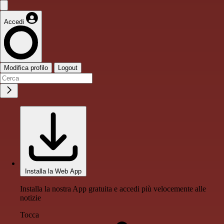
Accedi
Modifica profilo
Logout
Installa la Web App
Installa la nostra App gratuita e accedi più velocemente alle
notizie
Tocca