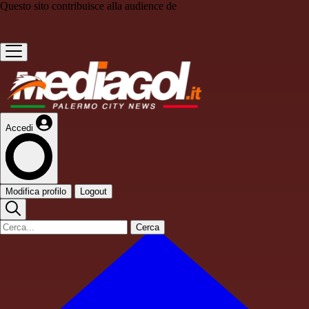
Questo sito contribuisce alla audience de
Accedi
Modifica profilo
Logout
Cerca