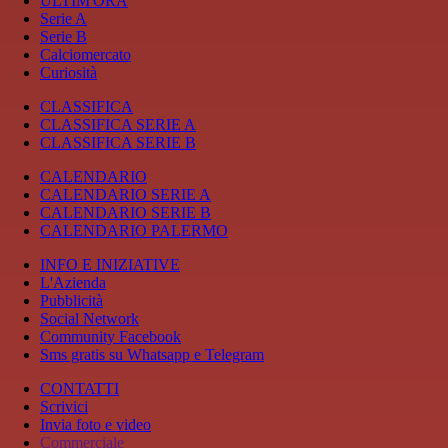
ULTIM'ORA
Serie A
Serie B
Calciomercato
Curiosità
CLASSIFICA
CLASSIFICA SERIE A
CLASSIFICA SERIE B
CALENDARIO
CALENDARIO SERIE A
CALENDARIO SERIE B
CALENDARIO PALERMO
INFO E INIZIATIVE
L'Azienda
Pubblicità
Social Network
Community Facebook
Sms gratis su Whatsapp e Telegram
CONTATTI
Scrivici
Invia foto e video
Commerciale