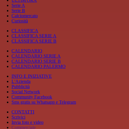
ULTIM'ORA
Serie A
Serie B
Calciomercato
Curiosità
CLASSIFICA
CLASSIFICA SERIE A
CLASSIFICA SERIE B
CALENDARIO
CALENDARIO SERIE A
CALENDARIO SERIE B
CALENDARIO PALERMO
INFO E INIZIATIVE
L'Azienda
Pubblicità
Social Network
Community Facebook
Sms gratis su Whatsapp e Telegram
CONTATTI
Scrivici
Invia foto e video
Commerciale