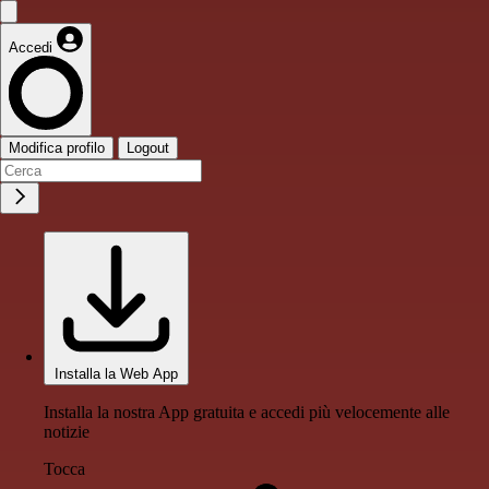
Accedi
Modifica profilo
Logout
Installa la Web App
Installa la nostra App gratuita e accedi più velocemente alle
notizie
Tocca