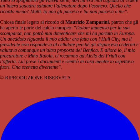
Tutto lo spogliatoio gli voleva bene, non mi era mai capitato di vedere
un’intera squadra salutare l’allenatore dopo l’esonero. Quello che
ricordo meno? Mutti. Io non gli piacevo e lui non piaceva a me".
Chiosa finale legato al ricordo di
Maurizio Zamparini
, patron che gli
ha aperto le porte del calcio europeo:
"Dolore immenso per la sua
scomparsa, non potrò mai dimenticare che mi ha portato in Europa.
Un aneddoto riguarda il mio addio: era fatta con l’Hull City, ma il
presidente non rispondeva al cellulare perché gli dispiaceva cedermi e
valutava comunque un’altra proposta del Benfica. E allora io, il mio
procuratore e Mino Raiola, ci recammo ad Aiello del Friuli con
l’offerta. Lui prese i documenti e rientrò in casa mentre io aspettavo
fuori. Una scenetta divertente".
© RIPRODUZIONE RISERVATA