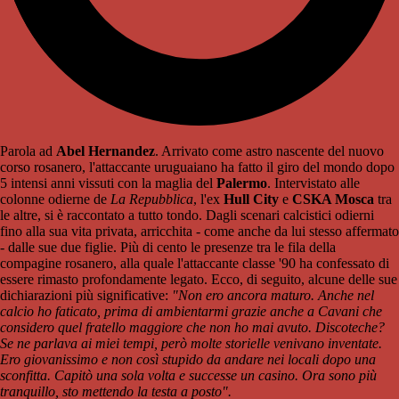
Parola ad
Abel Hernandez
. Arrivato come astro nascente del nuovo
corso rosanero, l'attaccante uruguaiano ha fatto il giro del mondo dopo
5 intensi anni vissuti con la maglia del
Palermo
. Intervistato alle
colonne odierne de
La Repubblica
, l'ex
Hull City
e
CSKA Mosca
tra
le altre, si è raccontato a tutto tondo. Dagli scenari calcistici odierni
fino alla sua vita privata, arricchita - come anche da lui stesso affermato
- dalle sue due figlie. Più di cento le presenze tra le fila della
compagine rosanero, alla quale l'attaccante classe '90 ha confessato di
essere rimasto profondamente legato. Ecco, di seguito, alcune delle sue
dichiarazioni più significative:
"Non ero ancora maturo. Anche nel
calcio ho faticato, prima di ambientarmi grazie anche a Cavani che
considero quel fratello maggiore che non ho mai avuto. Discoteche?
Se ne parlava ai miei tempi, però molte storielle venivano inventate.
Ero giovanissimo e non così stupido da andare nei locali dopo una
sconfitta. Capitò una sola volta e successe un casino. Ora sono più
tranquillo, sto mettendo la testa a posto".