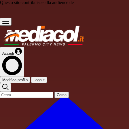
Questo sito contribuisce alla audience de
Accedi
Modifica profilo
Logout
Cerca