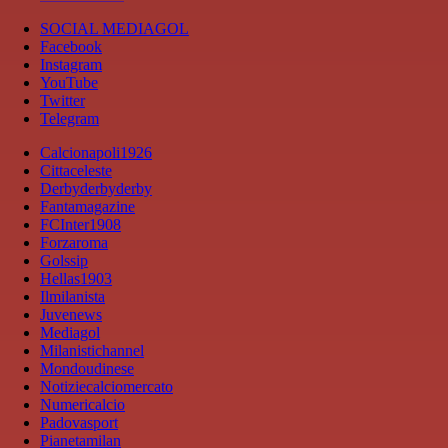
SOCIAL MEDIAGOL
Facebook
Instagram
YouTube
Twitter
Telegram
Calcionapoli1926
Cittaceleste
Derbyderbyderby
Fantamagazine
FCInter1908
Forzaroma
Golssip
Hellas1903
Ilmilanista
Juvenews
Mediagol
Milanistichannel
Mondoudinese
Notiziecalciomercato
Numericalcio
Padovasport
Pianetamilan