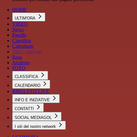
HOME
ULTIM'ORA
VIDEO
News
Pagelle
Classifica
Calendario
Tutti i sondaggi
Rosa
Archivio
FOTO
CLASSIFICA
CALENDARIO
RISULTATI LIVE
INFO E INIZIATIVE
CONTATTI
SOCIAL MEDIAGOL
I siti del nostro network