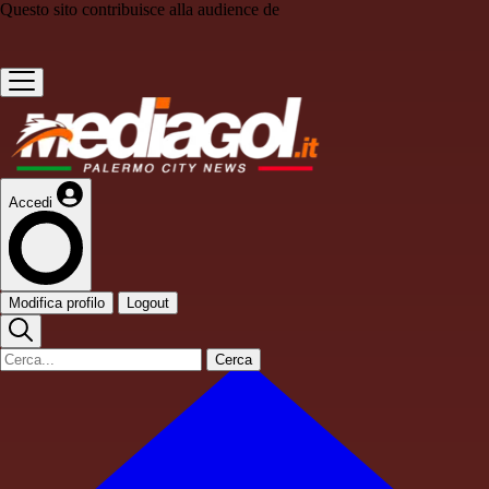
Questo sito contribuisce alla audience de
Accedi
Modifica profilo
Logout
Cerca