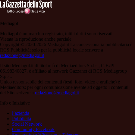
Mediagol
Mediagol è un marchio registrato, tutti i diritti sono riservati.
Vietata la riproduzione anche parziale.
Copyright © 2020-2026 Mediagol.it La concessionaria pubblicitaria è
RCS Pubblicità; solo per la pubblicità locale scrivere a
redazione@mediagol.it
Il sito Mediagol.it di titolarità di Mediaeditors S.r.l.s., C.F./PI
06198340827, è affiliato al network Gazzanet di RCS Mediagroup
S.p.a..
Unico responsabile dei contenuti (testi, foto, video e grafiche) è
Mediaeditors; per ogni comunicazione avente ad oggetto i contenuti
del Sito scrivere a
redazione@mediagol.it
Info e Iniziative
l’azienda
Pubblicità
Social Network
Community Facebook
Sms gratis su Whatsapp e Telegram