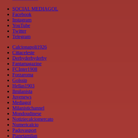
SOCIAL MEDIAGOL
Facebook
Instagram
YouTube
Twitter
Telegram
Calcionapoli1926
Cittaceleste
Derbyderbyderby
Fantamagazine
FCInter1908
Forzaroma
Golssip
Hellas1903
Ilmilanista
Juvenews
Mediagol
Milanistichannel
Mondoudinese
Notiziecalciomercato
Numericalcio
Padovasport
Pianetamilan