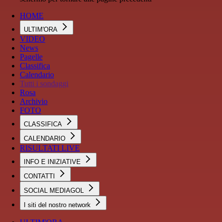
HOME
ULTIM'ORA
VIDEO
News
Pagelle
Classifica
Calendario
Tutti i sondaggi
Rosa
Archivio
FOTO
CLASSIFICA
CALENDARIO
RISULTATI LIVE
INFO E INIZIATIVE
CONTATTI
SOCIAL MEDIAGOL
I siti del nostro network