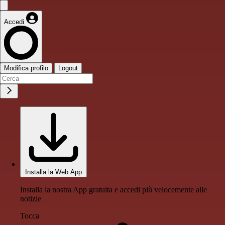
Accedi
Modifica profilo
Logout
Installa la Web App
Installa la nostra App gratuita e accedi più velocemente alle
notizie
Tocca