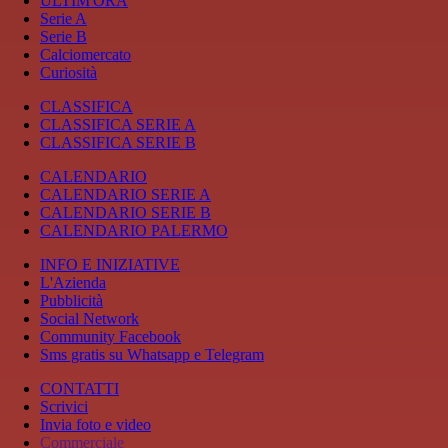
ULTIM'ORA
Serie A
Serie B
Calciomercato
Curiosità
CLASSIFICA
CLASSIFICA SERIE A
CLASSIFICA SERIE B
CALENDARIO
CALENDARIO SERIE A
CALENDARIO SERIE B
CALENDARIO PALERMO
INFO E INIZIATIVE
L'Azienda
Pubblicità
Social Network
Community Facebook
Sms gratis su Whatsapp e Telegram
CONTATTI
Scrivici
Invia foto e video
Commerciale