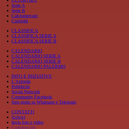
ULTIM'ORA
Serie A
Serie B
Calciomercato
Curiosità
CLASSIFICA
CLASSIFICA SERIE A
CLASSIFICA SERIE B
CALENDARIO
CALENDARIO SERIE A
CALENDARIO SERIE B
CALENDARIO PALERMO
INFO E INIZIATIVE
L'Azienda
Pubblicità
Social Network
Community Facebook
Sms gratis su Whatsapp e Telegram
CONTATTI
Scrivici
Invia foto e video
Commerciale