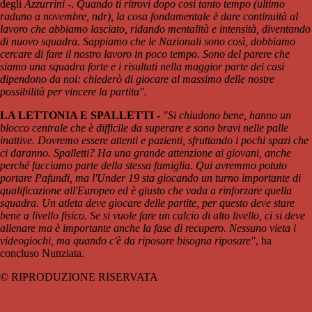
degli
Azzurrini
-.
Quando ti ritrovi dopo così tanto tempo (ultimo
raduno a novembre, ndr), la cosa fondamentale è dare continuità al
lavoro che abbiamo lasciato, ridando mentalità e intensità, diventando
di nuovo squadra. Sappiamo che le Nazionali sono così, dobbiamo
cercare di fare il nostro lavoro in poco tempo. Sono del parere che
siamo una squadra forte e i risultati nella maggior parte dei casi
dipendono da noi: chiederò di giocare al massimo delle nostre
possibilità per vincere la partita".
LA LETTONIA E SPALLETTI -
"Si chiudono bene, hanno un
blocco centrale che è difficile da superare e sono bravi nelle palle
inattive. Dovremo essere attenti e pazienti, sfruttando i pochi spazi che
ci daranno. Spalletti? Ha una grande attenzione ai giovani, anche
perché facciamo parte della stessa famiglia. Qui avremmo potuto
portare Pafundi, ma l'Under 19 sta giocando un turno importante di
qualificazione all'Europeo ed è giusto che vada a rinforzare quella
squadra. Un atleta deve giocare delle partite, per questo deve stare
bene a livello fisico. Se si vuole fare un calcio di alto livello, ci si deve
allenare ma è importante anche la fase di recupero. Nessuno vieta i
videogiochi, ma quando c'è da riposare bisogna riposare"
, ha
concluso Nunziata.
© RIPRODUZIONE RISERVATA