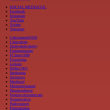
SOCIAL MEDIAGOL
Facebook
Instagram
YouTube
Twitter
Telegram
Calcionapoli1926
Cittaceleste
Derbyderbyderby
Fantamagazine
FCInter1908
Forzaroma
Golssip
Hellas1903
Ilmilanista
Juvenews
Mediagol
Milanistichannel
Mondoudinese
Notiziecalciomercato
Numericalcio
Padovasport
Pianetamilan