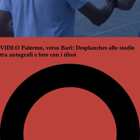
VIDEO Palermo, verso Bari: Desplanches allo stadio
tra autografi e foto con i tifosi