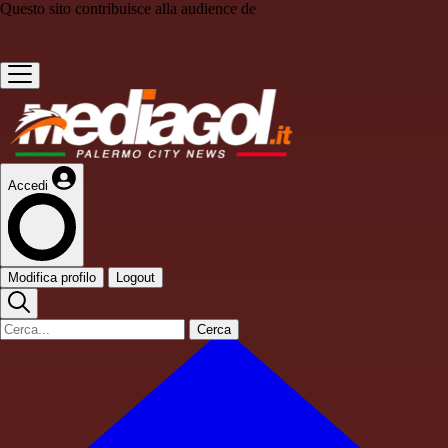
Questo sito contribuisce alla audience de
Accedi
Modifica profilo
Logout
Cerca