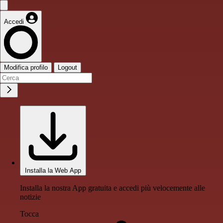
Accedi
Modifica profilo
Logout
Installa la Web App
Installa la nostra App gratuita e accedi più velocemente alle
notizie
Tocca