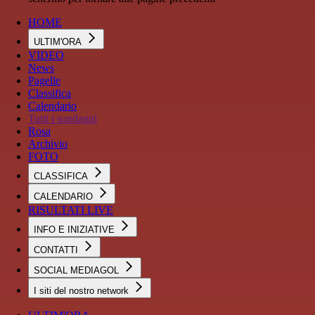
HOME
ULTIM'ORA
VIDEO
News
Pagelle
Classifica
Calendario
Tutti i sondaggi
Rosa
Archivio
FOTO
CLASSIFICA
CALENDARIO
RISULTATI LIVE
INFO E INIZIATIVE
CONTATTI
SOCIAL MEDIAGOL
I siti del nostro network